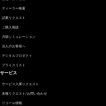
Sedan
E-Class
ディーラー検索
Sedan
S-Class
試乗リクエスト
New
Sedan
S-Class
ご購入相談
Sedan
New
Long
月額シミュレーション
Mercedes-
Maybach
New
法人のお客様へ
S-Class
デジタルプロダクト
試乗リクエ
プライスリスト
スト
サービス
オンライン
ショールー
ム
サービス入庫リクエスト
SUV
各種リクエスト/お問い合わせ
リコール情報