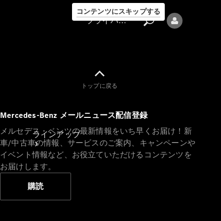
コンテンツにスキップする
プライバシーポリシー
トップに戻る
プライバシ
Mercedes-Benz メールニュース配信登録
ーポリシー
メルセデス・ベンツの最新情報をいち早くお届け！新
ラインアップ
車/中古車の情報、サービスのご案内、キャンペーンや
イベント情報など、お役立ていただけるコンテンツを
お届けします。
購読
Mercedes-Benz