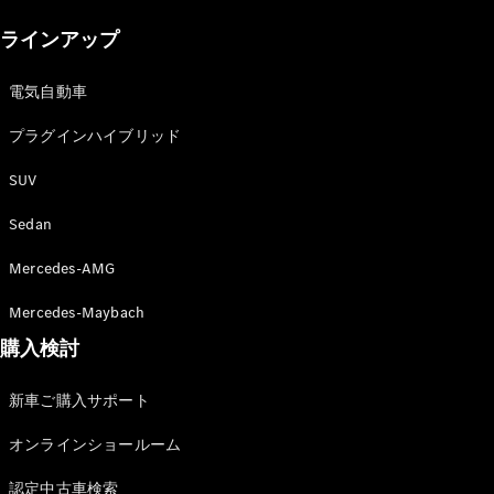
New models
ラインアップ
電気自動車モデル
プラグインハイブリッドモデル
電気自動車
プラグインハイブリッド
Sedan
SUV
Sedan
Mercedes-AMG
All Sedan
Mercedes-Maybach
CLA
購入検討
電気
Sedan
CLA
New
新車ご購入サポート
Sedan
C-Class
オンラインショールーム
Sedan
EQS
電気
認定中古車検索