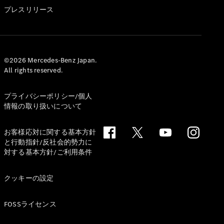
GLS
プレスリリース
G-
電気
Class
G-Class
試乗リクエ
©2026 Mercedes-Benz Japan.
All rights reserved.
スト
オンライン
ショールー
プライバシーポリシー/個人
ム
情報の取り扱いについて
Stationwagon
お客様応対に関する基本方針
と行動指針/反社会的勢力に
対する基本方針/ご利用条件
クッキーの設定
All
Stationwagon
FOSSライセンス
CLA
Shooting
New
電気