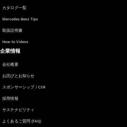
カタログ一覧
Mercedes-Benz Tips
All SUV
EQA
電気
取扱説明書
EQE
電気
SUV
How-to Videos
EQS
電気
企業情報
SUV
Mercedes-
Maybach
電気
会社概要
EQS SUV
GLA
お詫びとお知らせ
GLB
GLC
スポンサーシップ / CSR
GLC Coupé
GLE
採用情報
GLE Coupé
サステナビリティ
GLS
Mercedes-
よくあるご質問 (FAQ)
Maybach