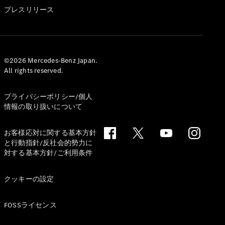
GLS
プレスリリース
G-
電気
Class
G-Class
試乗リクエ
©2026 Mercedes-Benz Japan.
All rights reserved.
スト
オンライン
ショールー
プライバシーポリシー/個人
ム
情報の取り扱いについて
Stationwagon
お客様応対に関する基本方針
と行動指針/反社会的勢力に
対する基本方針/ご利用条件
クッキーの設定
All
Stationwagon
FOSSライセンス
CLA
Shooting
New
電気