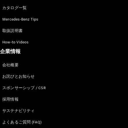
カタログ一覧
Mercedes-Benz Tips
All SUV
EQA
電気
取扱説明書
EQE
電気
SUV
How-to Videos
EQS
電気
企業情報
SUV
Mercedes-
Maybach
電気
会社概要
EQS SUV
GLA
お詫びとお知らせ
GLB
GLC
スポンサーシップ / CSR
GLC Coupé
GLE
採用情報
GLE Coupé
サステナビリティ
GLS
Mercedes-
よくあるご質問 (FAQ)
Maybach