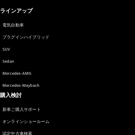
New models
ラインアップ
電気自動車モデル
プラグインハイブリッドモデル
電気自動車
プラグインハイブリッド
Sedan
SUV
Sedan
Mercedes-AMG
All Sedan
Mercedes-Maybach
CLA
購入検討
電気
Sedan
CLA
New
新車ご購入サポート
Sedan
C-Class
オンラインショールーム
Sedan
EQS
電気
認定中古車検索