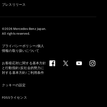
GLS
プレスリリース
G-
電気
Class
G-Class
試乗リクエ
©2026 Mercedes-Benz Japan.
All rights reserved.
スト
オンライン
ショールー
プライバシーポリシー/個人
ム
情報の取り扱いについて
Stationwagon
お客様応対に関する基本方針
と行動指針/反社会的勢力に
対する基本方針/ご利用条件
クッキーの設定
All
Stationwagon
FOSSライセンス
CLA
Shooting
New
電気