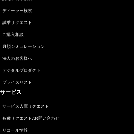
Sedan
E-Class
ディーラー検索
Sedan
S-Class
試乗リクエスト
New
Sedan
S-Class
ご購入相談
Sedan
New
Long
月額シミュレーション
Mercedes-
Maybach
New
法人のお客様へ
S-Class
デジタルプロダクト
試乗リクエ
プライスリスト
スト
サービス
オンライン
ショールー
ム
サービス入庫リクエスト
SUV
各種リクエスト/お問い合わせ
リコール情報