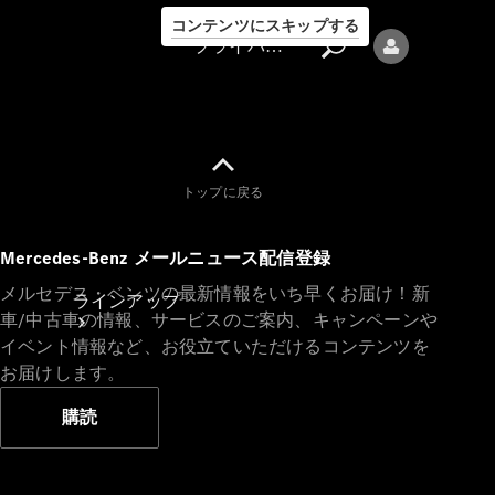
コンテンツにスキップする
プライバシーポリシー
トップに戻る
プライバシ
Mercedes-Benz メールニュース配信登録
ーポリシー
メルセデス・ベンツの最新情報をいち早くお届け！新
ラインアップ
車/中古車の情報、サービスのご案内、キャンペーンや
イベント情報など、お役立ていただけるコンテンツを
お届けします。
購読
Mercedes-Benz