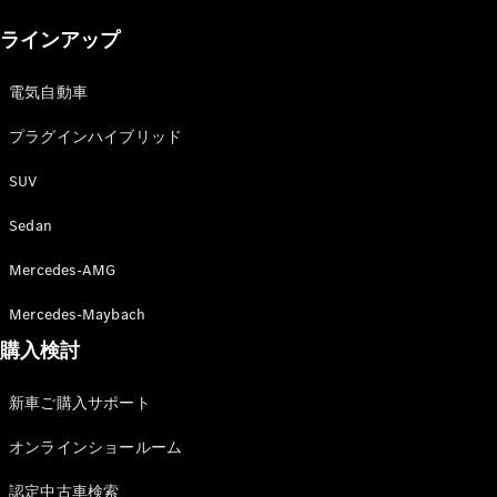
New models
ラインアップ
電気自動車モデル
プラグインハイブリッドモデル
電気自動車
プラグインハイブリッド
Sedan
SUV
Sedan
Mercedes-AMG
All Sedan
Mercedes-Maybach
CLA
購入検討
電気
Sedan
CLA
New
新車ご購入サポート
Sedan
C-Class
オンラインショールーム
Sedan
EQS
電気
認定中古車検索