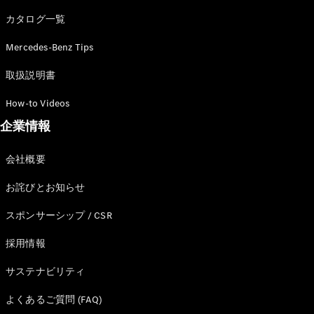
カタログ一覧
Mercedes-Benz Tips
All SUV
EQA
電気
取扱説明書
EQE
電気
SUV
How-to Videos
EQS
電気
企業情報
SUV
Mercedes-
Maybach
電気
会社概要
EQS SUV
GLA
お詫びとお知らせ
GLB
GLC
スポンサーシップ / CSR
GLC Coupé
GLE
採用情報
GLE Coupé
サステナビリティ
GLS
Mercedes-
よくあるご質問 (FAQ)
Maybach