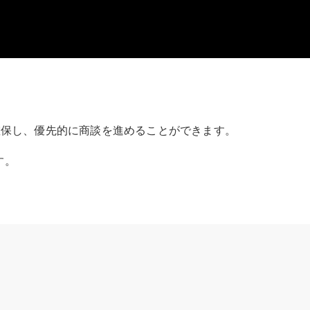
確保し、優先的に商談を進めることができます。
す。