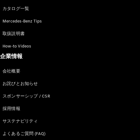
カタログ一覧
Mercedes-Benz Tips
All SUV
EQA
電気
取扱説明書
EQE
電気
SUV
How-to Videos
EQS
電気
企業情報
SUV
Mercedes-
Maybach
電気
会社概要
EQS SUV
GLA
お詫びとお知らせ
GLB
GLC
スポンサーシップ / CSR
GLC Coupé
GLE
採用情報
GLE Coupé
サステナビリティ
GLS
Mercedes-
よくあるご質問 (FAQ)
Maybach