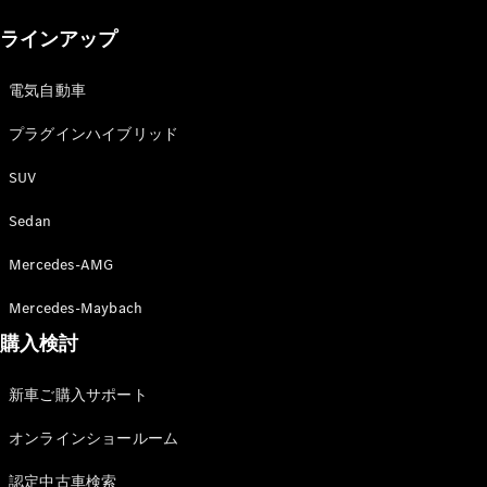
New models
ラインアップ
電気自動車モデル
プラグインハイブリッドモデル
電気自動車
プラグインハイブリッド
Sedan
SUV
Sedan
Mercedes-AMG
All Sedan
Mercedes-Maybach
CLA
購入検討
電気
Sedan
CLA
New
新車ご購入サポート
Sedan
C-Class
オンラインショールーム
Sedan
EQS
電気
認定中古車検索