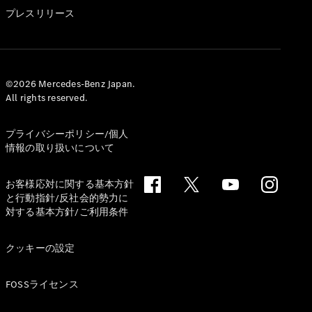
GLS
プレスリリース
G-
電気
Class
G-Class
試乗リクエ
©2026 Mercedes-Benz Japan.
All rights reserved.
スト
オンライン
ショールー
プライバシーポリシー/個人
ム
情報の取り扱いについて
Stationwagon
お客様応対に関する基本方針
と行動指針/反社会的勢力に
対する基本方針/ご利用条件
クッキーの設定
All
Stationwagon
FOSSライセンス
CLA
Shooting
New
電気