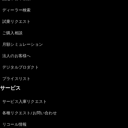
Sedan
E-Class
ディーラー検索
Sedan
S-Class
試乗リクエスト
New
Sedan
S-Class
ご購入相談
Sedan
New
Long
月額シミュレーション
Mercedes-
Maybach
New
法人のお客様へ
S-Class
デジタルプロダクト
試乗リクエ
プライスリスト
スト
サービス
オンライン
ショールー
ム
サービス入庫リクエスト
SUV
各種リクエスト/お問い合わせ
リコール情報