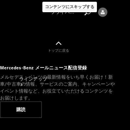
コンテンツにスキップする
プライバシーポリシー
トップに戻る
プライバシ
Mercedes-Benz メールニュース配信登録
ーポリシー
メルセデス・ベンツの最新情報をいち早くお届け！新
ラインアップ
車/中古車の情報、サービスのご案内、キャンペーンや
イベント情報など、お役立ていただけるコンテンツを
お届けします。
購読
Mercedes-Benz