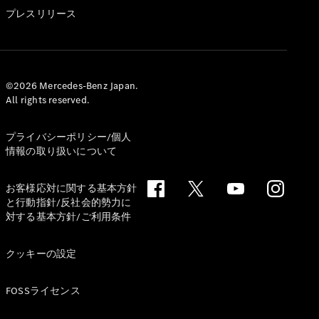
GLS
プレスリリース
G-
電気
Class
G-Class
試乗リクエ
©2026 Mercedes-Benz Japan.
All rights reserved.
スト
オンライン
ショールー
プライバシーポリシー/個人
ム
情報の取り扱いについて
Stationwagon
お客様応対に関する基本方針
と行動指針/反社会的勢力に
対する基本方針/ご利用条件
クッキーの設定
All
Stationwagon
FOSSライセンス
CLA
Shooting
New
電気