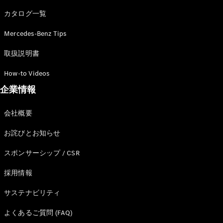
カタログ一覧
Mercedes-Benz Tips
All SUV
EQA
電気
取扱説明書
EQE
電気
SUV
How-to Videos
EQS
電気
企業情報
SUV
Mercedes-
Maybach
電気
会社概要
EQS SUV
GLA
お詫びとお知らせ
GLB
GLC
スポンサーシップ / CSR
GLC Coupé
GLE
採用情報
GLE Coupé
サステナビリティ
GLS
Mercedes-
よくあるご質問 (FAQ)
Maybach