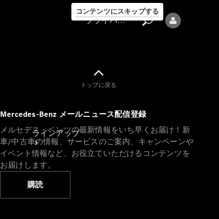
コンテンツにスキップする
プライバシーポリシー
トップに戻る
プライバシ
Mercedes-Benz メールニュース配信登録
ーポリシー
メルセデス・ベンツの最新情報をいち早くお届け！新
ラインアップ
車/中古車の情報、サービスのご案内、キャンペーンや
イベント情報など、お役立ていただけるコンテンツを
お届けします。
購読
Mercedes-Benz