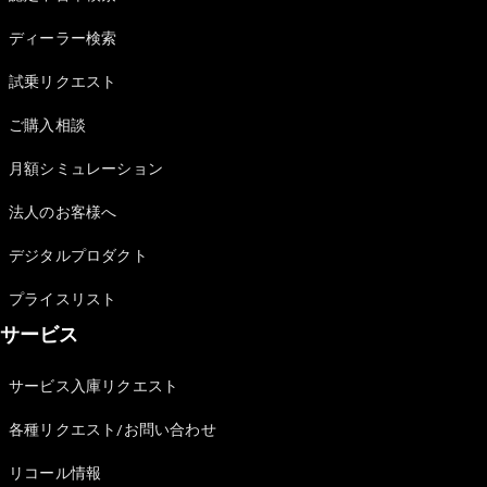
Sedan
E-Class
ディーラー検索
Sedan
S-Class
試乗リクエスト
New
Sedan
S-Class
ご購入相談
Sedan
New
Long
月額シミュレーション
Mercedes-
Maybach
New
法人のお客様へ
S-Class
デジタルプロダクト
試乗リクエ
プライスリスト
スト
サービス
オンライン
ショールー
ム
サービス入庫リクエスト
SUV
各種リクエスト/お問い合わせ
リコール情報