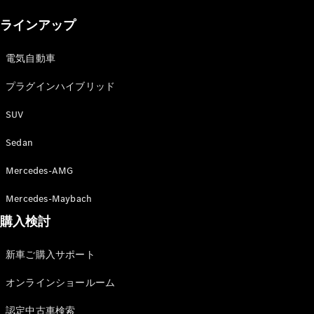
New models
ラインアップ
電気自動車モデル
プラグインハイブリッドモデル
電気自動車
プラグインハイブリッド
Sedan
SUV
Sedan
Mercedes-AMG
All Sedan
Mercedes-Maybach
CLA
購入検討
電気
Sedan
CLA
New
新車ご購入サポート
Sedan
C-Class
オンラインショールーム
Sedan
EQS
電気
認定中古車検索