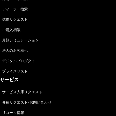
Sedan
E-Class
ディーラー検索
Sedan
S-Class
試乗リクエスト
New
Sedan
S-Class
ご購入相談
Sedan
New
Long
月額シミュレーション
Mercedes-
Maybach
New
法人のお客様へ
S-Class
デジタルプロダクト
試乗リクエ
プライスリスト
スト
サービス
オンライン
ショールー
ム
サービス入庫リクエスト
SUV
各種リクエスト/お問い合わせ
リコール情報