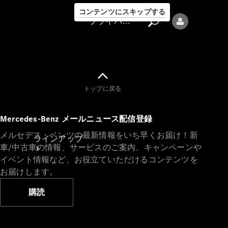
コンテンツにスキップする
プライバシーポリシー
トップに戻る
プライバシ
Mercedes-Benz メールニュース配信登録
ーポリシー
メルセデス・ベンツの最新情報をいち早くお届け！新
ラインアップ
車/中古車の情報、サービスのご案内、キャンペーンや
イベント情報など、お役立ていただけるコンテンツを
お届けします。
購読
Mercedes-Benz