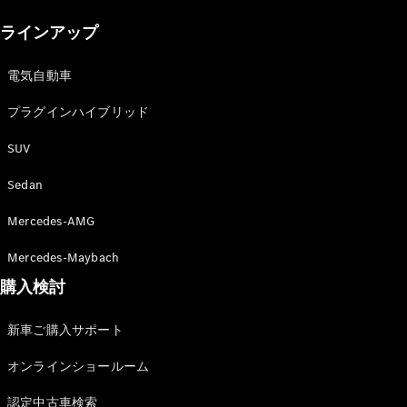
New models
ラインアップ
電気自動車モデル
プラグインハイブリッドモデル
電気自動車
プラグインハイブリッド
Sedan
SUV
Sedan
Mercedes-AMG
All Sedan
Mercedes-Maybach
CLA
購入検討
電気
Sedan
CLA
New
新車ご購入サポート
Sedan
C-Class
オンラインショールーム
Sedan
EQS
電気
認定中古車検索