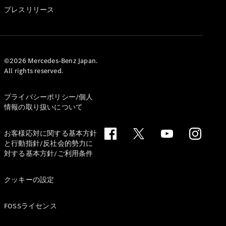
GLS
プレスリリース
G-
電気
Class
G-Class
試乗リクエ
©2026 Mercedes-Benz Japan.
All rights reserved.
スト
オンライン
ショールー
プライバシーポリシー/個人
ム
情報の取り扱いについて
Stationwagon
お客様応対に関する基本方針
と行動指針/反社会的勢力に
対する基本方針/ご利用条件
クッキーの設定
All
Stationwagon
FOSSライセンス
CLA
Shooting
New
電気