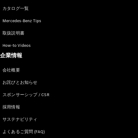
カタログ一覧
Mercedes-Benz Tips
All SUV
EQA
電気
取扱説明書
EQE
電気
SUV
How-to Videos
EQS
電気
企業情報
SUV
Mercedes-
Maybach
電気
会社概要
EQS SUV
GLA
お詫びとお知らせ
GLB
GLC
スポンサーシップ / CSR
GLC Coupé
GLE
採用情報
GLE Coupé
サステナビリティ
GLS
Mercedes-
よくあるご質問 (FAQ)
Maybach