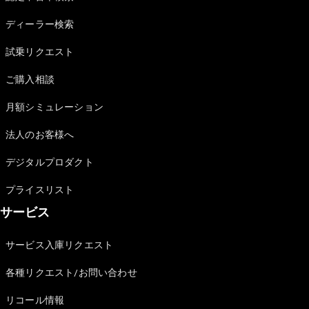
Sedan
E-Class
ディーラー検索
Sedan
S-Class
試乗リクエスト
New
Sedan
S-Class
ご購入相談
Sedan
New
Long
月額シミュレーション
Mercedes-
Maybach
New
法人のお客様へ
S-Class
デジタルプロダクト
試乗リクエ
プライスリスト
スト
サービス
オンライン
ショールー
ム
サービス入庫リクエスト
SUV
各種リクエスト/お問い合わせ
リコール情報