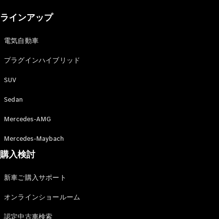
New models
ラインアップ
電気自動車モデル
プラグインハイブリッドモデル
電気自動車
プラグインハイブリッド
Sedan
SUV
Sedan
Mercedes-AMG
All Sedan
Mercedes-Maybach
CLA
購入検討
電気
Sedan
CLA
New
新車ご購入サポート
Sedan
C-Class
オンラインショールーム
Sedan
EQS
電気
認定中古車検索