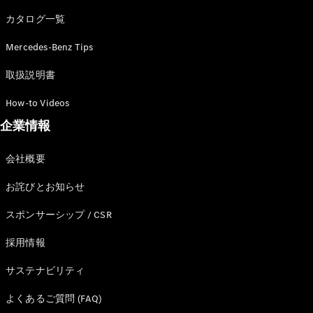
カタログ一覧
Mercedes-Benz Tips
All SUV
EQA
電気
取扱説明書
EQE
電気
SUV
How-to Videos
EQS
電気
企業情報
SUV
Mercedes-
Maybach
電気
会社概要
EQS SUV
GLA
お詫びとお知らせ
GLB
GLC
スポンサーシップ / CSR
GLC Coupé
GLE
採用情報
GLE Coupé
サステナビリティ
GLS
Mercedes-
よくあるご質問 (FAQ)
Maybach