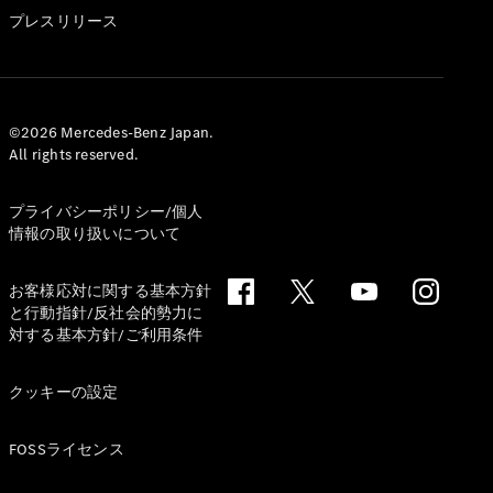
GLS
プレスリリース
G-
電気
Class
G-Class
試乗リクエ
©2026 Mercedes-Benz Japan.
All rights reserved.
スト
オンライン
ショールー
プライバシーポリシー/個人
ム
情報の取り扱いについて
Stationwagon
お客様応対に関する基本方針
と行動指針/反社会的勢力に
対する基本方針/ご利用条件
クッキーの設定
All
Stationwagon
FOSSライセンス
CLA
Shooting
New
電気