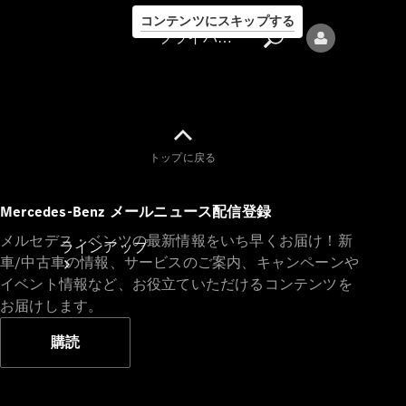
コンテンツにスキップする
プライバシーポリシー
トップに戻る
プライバシ
Mercedes-Benz メールニュース配信登録
ーポリシー
メルセデス・ベンツの最新情報をいち早くお届け！新
ラインアップ
車/中古車の情報、サービスのご案内、キャンペーンや
イベント情報など、お役立ていただけるコンテンツを
お届けします。
購読
Mercedes-Benz