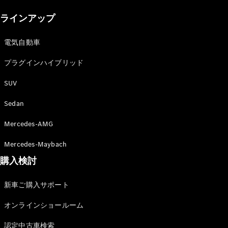
New models
ラインアップ
電気自動車モデル
プラグインハイブリッドモデル
電気自動車
プラグインハイブリッド
Sedan
SUV
Sedan
Mercedes-AMG
All Sedan
Mercedes-Maybach
CLA
購入検討
電気
Sedan
CLA
New
新車ご購入サポート
Sedan
C-Class
オンラインショールーム
Sedan
EQS
電気
認定中古車検索