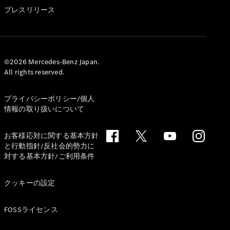
GLS
プレスリリース
G-
電気
Class
G-Class
試乗リクエ
©2026 Mercedes-Benz Japan.
All rights reserved.
スト
オンライン
ショールー
プライバシーポリシー/個人
ム
情報の取り扱いについて
Stationwagon
お客様応対に関する基本方針
と行動指針/反社会的勢力に
対する基本方針/ご利用条件
クッキーの設定
All
Stationwagon
FOSSライセンス
CLA
Shooting
New
電気