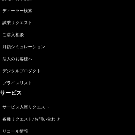
Sedan
E-Class
ディーラー検索
Sedan
S-Class
試乗リクエスト
New
Sedan
S-Class
ご購入相談
Sedan
New
Long
月額シミュレーション
Mercedes-
Maybach
New
法人のお客様へ
S-Class
デジタルプロダクト
試乗リクエ
プライスリスト
スト
サービス
オンライン
ショールー
ム
サービス入庫リクエスト
SUV
各種リクエスト/お問い合わせ
リコール情報