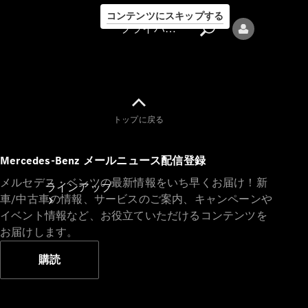
コンテンツにスキップする
プライバシーポリシー
トップに戻る
プライバシ
Mercedes-Benz メールニュース配信登録
ーポリシー
メルセデス・ベンツの最新情報をいち早くお届け！新
ラインアップ
車/中古車の情報、サービスのご案内、キャンペーンや
イベント情報など、お役立ていただけるコンテンツを
お届けします。
購読
Mercedes-Benz