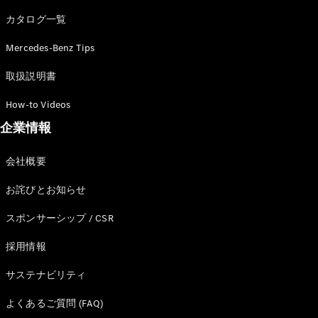
カタログ一覧
Mercedes-Benz Tips
All SUV
EQA
電気
取扱説明書
EQE
電気
SUV
How-to Videos
EQS
電気
企業情報
SUV
Mercedes-
Maybach
電気
会社概要
EQS SUV
GLA
お詫びとお知らせ
GLB
GLC
スポンサーシップ / CSR
GLC Coupé
GLE
採用情報
GLE Coupé
サステナビリティ
GLS
Mercedes-
よくあるご質問 (FAQ)
Maybach