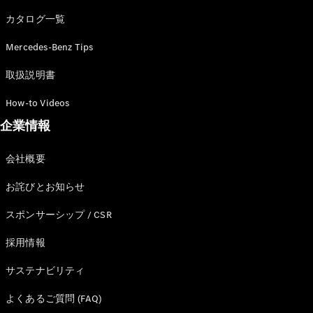
カタログ一覧
Mercedes-Benz Tips
All SUV
EQA
電気
取扱説明書
EQE
電気
SUV
How-to Videos
EQS
電気
企業情報
SUV
Mercedes-
Maybach
電気
会社概要
EQS SUV
GLA
お詫びとお知らせ
GLB
GLC
スポンサーシップ / CSR
GLC Coupé
GLE
採用情報
GLE Coupé
サステナビリティ
GLS
Mercedes-
よくあるご質問 (FAQ)
Maybach