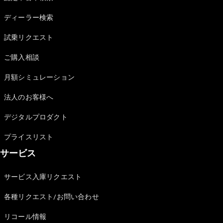
Sedan
E-Class
ディーラー検索
Sedan
S-Class
試乗リクエスト
New
Sedan
S-Class
ご購入相談
Sedan
New
Long
月額シミュレーション
Mercedes-
Maybach
New
法人のお客様へ
S-Class
デジタルプロダクト
試乗リクエ
プライスリスト
スト
サービス
オンライン
ショールー
ム
サービス入庫リクエスト
SUV
各種リクエスト/お問い合わせ
リコール情報