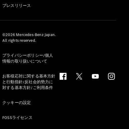
GLS
プレスリリース
G-
電気
Class
G-Class
試乗リクエ
©2026 Mercedes-Benz Japan.
All rights reserved.
スト
オンライン
ショールー
プライバシーポリシー/個人
ム
情報の取り扱いについて
Stationwagon
お客様応対に関する基本方針
と行動指針/反社会的勢力に
対する基本方針/ご利用条件
クッキーの設定
All
Stationwagon
FOSSライセンス
CLA
Shooting
New
電気