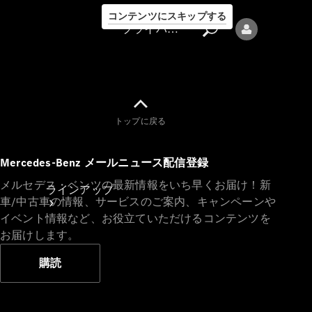
コンテンツにスキップする
プライバシーポリシー
トップに戻る
プライバシ
Mercedes-Benz メールニュース配信登録
ーポリシー
メルセデス・ベンツの最新情報をいち早くお届け！新
ラインアップ
車/中古車の情報、サービスのご案内、キャンペーンや
イベント情報など、お役立ていただけるコンテンツを
お届けします。
購読
Mercedes-Benz