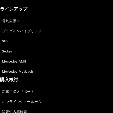
New models
ラインアップ
電気自動車モデル
プラグインハイブリッドモデル
電気自動車
プラグインハイブリッド
Sedan
SUV
Sedan
Mercedes-AMG
All Sedan
Mercedes-Maybach
CLA
購入検討
電気
Sedan
CLA
New
新車ご購入サポート
Sedan
C-Class
オンラインショールーム
Sedan
EQS
電気
認定中古車検索