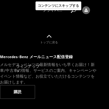
コンテンツにスキップする
プライバシーポリシー
トップに戻る
プライバシ
Mercedes-Benz メールニュース配信登録
ーポリシー
メルセデス・ベンツの最新情報をいち早くお届け！新
ラインアップ
車/中古車の情報、サービスのご案内、キャンペーンや
イベント情報など、お役立ていただけるコンテンツを
お届けします。
購読
Mercedes-Benz