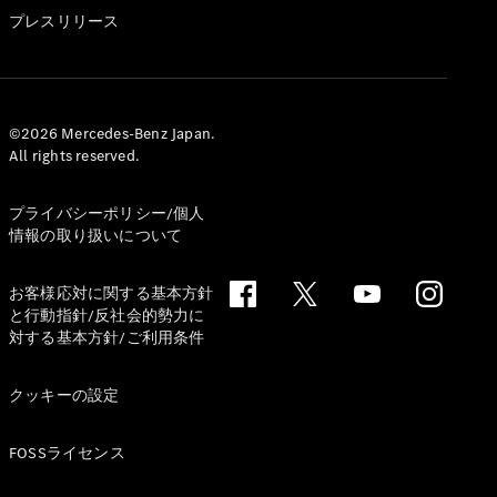
GLS
プレスリリース
G-
電気
Class
G-Class
試乗リクエ
©2026 Mercedes-Benz Japan.
All rights reserved.
スト
オンライン
ショールー
プライバシーポリシー/個人
ム
情報の取り扱いについて
Stationwagon
お客様応対に関する基本方針
と行動指針/反社会的勢力に
対する基本方針/ご利用条件
クッキーの設定
All
Stationwagon
FOSSライセンス
CLA
Shooting
New
電気