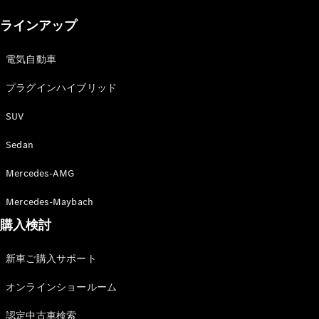
New models
ラインアップ
電気自動車モデル
プラグインハイブリッドモデル
電気自動車
プラグインハイブリッド
Sedan
SUV
Sedan
Mercedes-AMG
All Sedan
Mercedes-Maybach
CLA
購入検討
電気
Sedan
CLA
New
新車ご購入サポート
Sedan
C-Class
オンラインショールーム
Sedan
EQS
電気
認定中古車検索