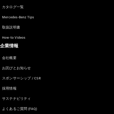
カタログ一覧
Mercedes-Benz Tips
All SUV
EQA
電気
取扱説明書
EQE
電気
SUV
How-to Videos
EQS
電気
企業情報
SUV
Mercedes-
Maybach
電気
会社概要
EQS SUV
GLA
お詫びとお知らせ
GLB
GLC
スポンサーシップ / CSR
GLC Coupé
GLE
採用情報
GLE Coupé
サステナビリティ
GLS
Mercedes-
よくあるご質問 (FAQ)
Maybach