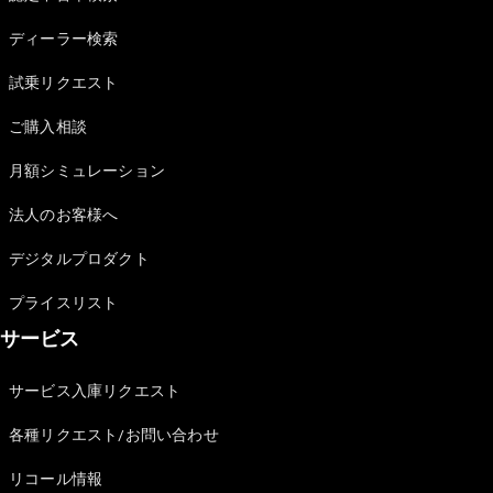
Sedan
E-Class
ディーラー検索
Sedan
S-Class
試乗リクエスト
New
Sedan
S-Class
ご購入相談
Sedan
New
Long
月額シミュレーション
Mercedes-
Maybach
New
法人のお客様へ
S-Class
デジタルプロダクト
試乗リクエ
プライスリスト
スト
サービス
オンライン
ショールー
ム
サービス入庫リクエスト
SUV
各種リクエスト/お問い合わせ
リコール情報