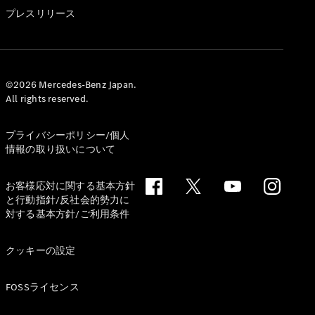
GLS
プレスリリース
G-
電気
Class
G-Class
試乗リクエ
©2026 Mercedes-Benz Japan.
All rights reserved.
スト
オンライン
ショールー
プライバシーポリシー/個人
ム
情報の取り扱いについて
Stationwagon
お客様応対に関する基本方針
と行動指針/反社会的勢力に
対する基本方針/ご利用条件
クッキーの設定
All
Stationwagon
FOSSライセンス
CLA
Shooting
New
電気