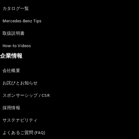
カタログ一覧
Mercedes-Benz Tips
All SUV
EQA
電気
取扱説明書
EQE
電気
SUV
How-to Videos
EQS
電気
企業情報
SUV
Mercedes-
Maybach
電気
会社概要
EQS SUV
GLA
お詫びとお知らせ
GLB
GLC
スポンサーシップ / CSR
GLC Coupé
GLE
採用情報
GLE Coupé
サステナビリティ
GLS
Mercedes-
よくあるご質問 (FAQ)
Maybach