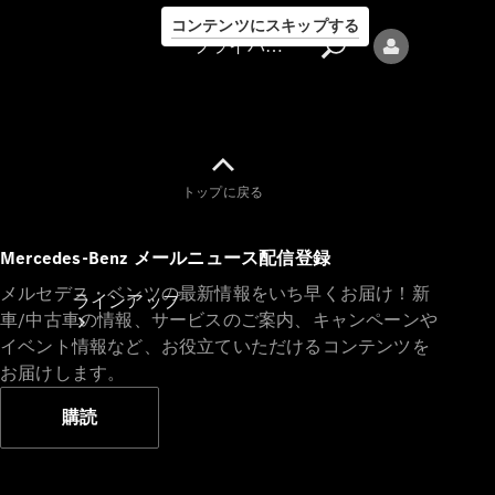
コンテンツにスキップする
プライバシーポリシー
トップに戻る
プライバシ
Mercedes-Benz メールニュース配信登録
ーポリシー
メルセデス・ベンツの最新情報をいち早くお届け！新
ラインアップ
車/中古車の情報、サービスのご案内、キャンペーンや
イベント情報など、お役立ていただけるコンテンツを
お届けします。
購読
Mercedes-Benz