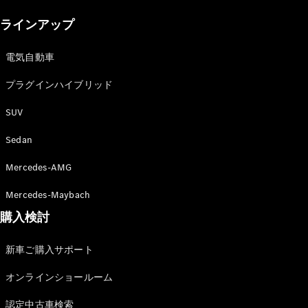
New models
ラインアップ
電気自動車モデル
プラグインハイブリッドモデル
電気自動車
プラグインハイブリッド
Sedan
SUV
Sedan
Mercedes-AMG
All Sedan
Mercedes-Maybach
CLA
購入検討
電気
Sedan
CLA
New
新車ご購入サポート
Sedan
C-Class
オンラインショールーム
Sedan
EQS
電気
認定中古車検索