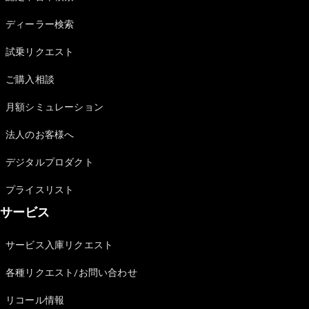
Sedan
E-Class
ディーラー検索
Sedan
S-Class
試乗リクエスト
New
Sedan
S-Class
ご購入相談
Sedan
New
Long
月額シミュレーション
Mercedes-
Maybach
New
法人のお客様へ
S-Class
デジタルプロダクト
試乗リクエ
プライスリスト
スト
サービス
オンライン
ショールー
ム
サービス入庫リクエスト
SUV
各種リクエスト/お問い合わせ
リコール情報