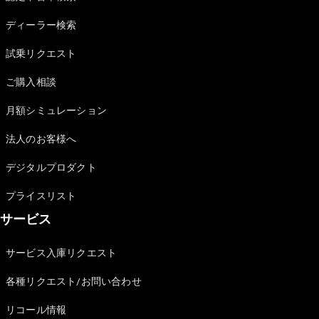
Sedan
E-Class
ディーラー検索
Sedan
S-Class
試乗リクエスト
New
Sedan
S-Class
ご購入相談
Sedan
New
Long
月額シミュレーション
Mercedes-
Maybach
New
法人のお客様へ
S-Class
デジタルプロダクト
試乗リクエ
プライスリスト
スト
サービス
オンライン
ショールー
ム
サービス入庫リクエスト
SUV
各種リクエスト/お問い合わせ
リコール情報