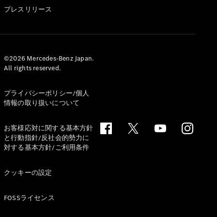
GLS
プレスリリース
G-
電気
Class
G-Class
試乗リクエ
©2026 Mercedes-Benz Japan.
All rights reserved.
スト
オンライン
ショールー
プライバシーポリシー/個人
ム
情報の取り扱いについて
Stationwagon
お客様応対に関する基本方針
と行動指針/反社会的勢力に
対する基本方針/ご利用条件
クッキーの設定
All
Stationwagon
FOSSライセンス
CLA
Shooting
New
電気