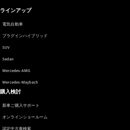
New models
ラインアップ
電気自動車モデル
プラグインハイブリッドモデル
電気自動車
プラグインハイブリッド
Sedan
SUV
Sedan
Mercedes-AMG
All Sedan
Mercedes-Maybach
CLA
購入検討
電気
Sedan
CLA
New
新車ご購入サポート
Sedan
C-Class
オンラインショールーム
Sedan
EQS
電気
認定中古車検索