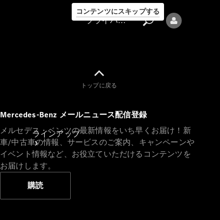
コンテンツにスキップする
プライバシーポリシー
トップに戻る
プライバシ
Mercedes-Benz メールニュース配信登録
ーポリシー
メルセデス・ベンツの最新情報をいち早くお届け！新
ラインアップ
車/中古車の情報、サービスのご案内、キャンペーンや
イベント情報など、お役立ていただけるコンテンツを
お届けします。
購読
Mercedes-Benz