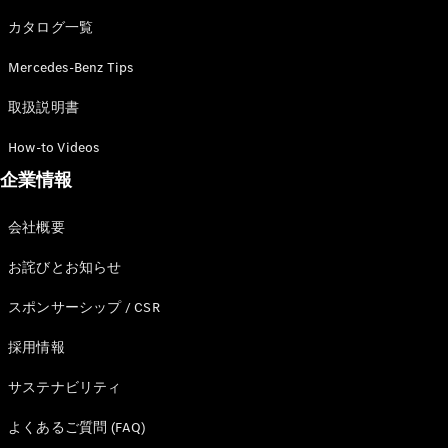
カタログ一覧
Mercedes-Benz Tips
All SUV
EQA
電気
取扱説明書
EQE
電気
SUV
How-to Videos
EQS
電気
企業情報
SUV
Mercedes-
Maybach
電気
会社概要
EQS SUV
GLA
お詫びとお知らせ
GLB
GLC
スポンサーシップ / CSR
GLC Coupé
GLE
採用情報
GLE Coupé
サステナビリティ
GLS
Mercedes-
よくあるご質問 (FAQ)
Maybach