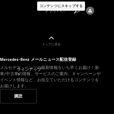
コンテンツにスキップする
プライバシーポリシー
トップに戻る
プライバシ
Mercedes-Benz メールニュース配信登録
ーポリシー
メルセデス・ベンツの最新情報をいち早くお届け！新
ラインアップ
車/中古車の情報、サービスのご案内、キャンペーンや
イベント情報など、お役立ていただけるコンテンツを
お届けします。
購読
Mercedes-Benz