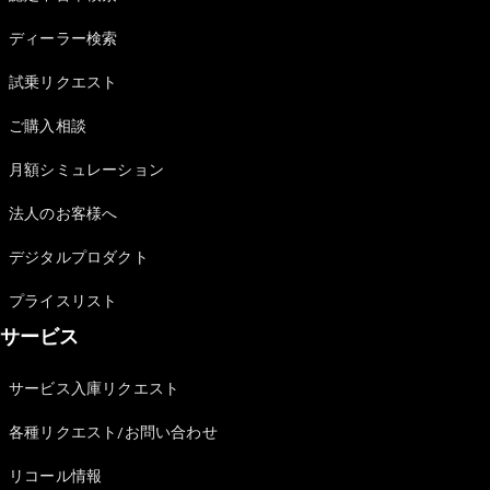
Sedan
E-Class
ディーラー検索
Sedan
S-Class
試乗リクエスト
New
Sedan
S-Class
ご購入相談
Sedan
New
Long
月額シミュレーション
Mercedes-
Maybach
New
法人のお客様へ
S-Class
デジタルプロダクト
試乗リクエ
プライスリスト
スト
サービス
オンライン
ショールー
ム
サービス入庫リクエスト
SUV
各種リクエスト/お問い合わせ
リコール情報