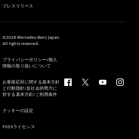
GLS
プレスリリース
G-
電気
Class
G-Class
試乗リクエ
©2026 Mercedes-Benz Japan.
All rights reserved.
スト
オンライン
ショールー
プライバシーポリシー/個人
ム
情報の取り扱いについて
Stationwagon
お客様応対に関する基本方針
と行動指針/反社会的勢力に
対する基本方針/ご利用条件
クッキーの設定
All
Stationwagon
FOSSライセンス
CLA
Shooting
New
電気