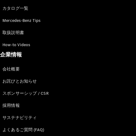
カタログ一覧
Mercedes-Benz Tips
All SUV
EQA
電気
取扱説明書
EQE
電気
SUV
How-to Videos
EQS
電気
企業情報
SUV
Mercedes-
Maybach
電気
会社概要
EQS SUV
GLA
お詫びとお知らせ
GLB
GLC
スポンサーシップ / CSR
GLC Coupé
GLE
採用情報
GLE Coupé
サステナビリティ
GLS
Mercedes-
よくあるご質問 (FAQ)
Maybach