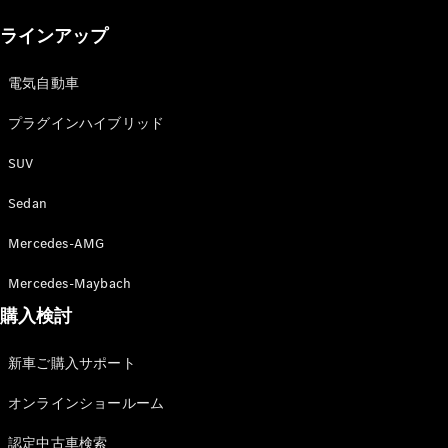
New models
ラインアップ
電気自動車モデル
プラグインハイブリッドモデル
電気自動車
プラグインハイブリッド
Sedan
SUV
Sedan
Mercedes-AMG
All Sedan
Mercedes-Maybach
CLA
購入検討
電気
Sedan
CLA
New
新車ご購入サポート
Sedan
C-Class
オンラインショールーム
Sedan
EQS
電気
認定中古車検索