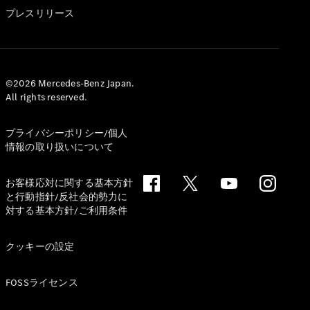
GLS
プレスリリース
G-
電気
Class
G-Class
試乗リクエ
©2026 Mercedes-Benz Japan.
All rights reserved.
スト
オンライン
ショールー
プライバシーポリシー/個人
ム
情報の取り扱いについて
Stationwagon
お客様応対に関する基本方針
と行動指針/反社会的勢力に
対する基本方針/ご利用条件
クッキーの設定
All
Stationwagon
FOSSライセンス
CLA
Shooting
New
電気