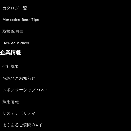
カタログ一覧
Mercedes-Benz Tips
All SUV
EQA
電気
取扱説明書
EQE
電気
SUV
How-to Videos
EQS
電気
企業情報
SUV
Mercedes-
Maybach
電気
会社概要
EQS SUV
GLA
お詫びとお知らせ
GLB
GLC
スポンサーシップ / CSR
GLC Coupé
GLE
採用情報
GLE Coupé
サステナビリティ
GLS
Mercedes-
よくあるご質問 (FAQ)
Maybach