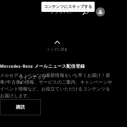
コンテンツにスキップする
プライバシーポリシー
トップに戻る
プライバシ
Mercedes-Benz メールニュース配信登録
ーポリシー
メルセデス・ベンツの最新情報をいち早くお届け！新
ラインアップ
車/中古車の情報、サービスのご案内、キャンペーンや
イベント情報など、お役立ていただけるコンテンツを
お届けします。
購読
Mercedes-Benz