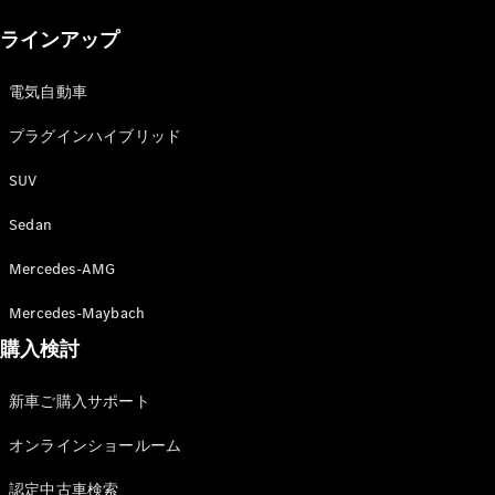
New models
ラインアップ
電気自動車モデル
プラグインハイブリッドモデル
電気自動車
プラグインハイブリッド
Sedan
SUV
Sedan
Mercedes-AMG
All Sedan
Mercedes-Maybach
CLA
購入検討
電気
Sedan
CLA
New
新車ご購入サポート
Sedan
C-Class
オンラインショールーム
Sedan
EQS
電気
認定中古車検索