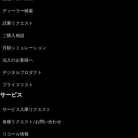
Sedan
E-Class
ディーラー検索
Sedan
S-Class
試乗リクエスト
New
Sedan
S-Class
ご購入相談
Sedan
New
Long
月額シミュレーション
Mercedes-
Maybach
New
法人のお客様へ
S-Class
デジタルプロダクト
試乗リクエ
プライスリスト
スト
サービス
オンライン
ショールー
ム
サービス入庫リクエスト
SUV
各種リクエスト/お問い合わせ
リコール情報