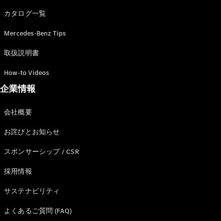
カタログ一覧
Mercedes-Benz Tips
All SUV
EQA
電気
取扱説明書
EQE
電気
SUV
How-to Videos
EQS
電気
企業情報
SUV
Mercedes-
Maybach
電気
会社概要
EQS SUV
GLA
お詫びとお知らせ
GLB
GLC
スポンサーシップ / CSR
GLC Coupé
GLE
採用情報
GLE Coupé
サステナビリティ
GLS
Mercedes-
よくあるご質問 (FAQ)
Maybach