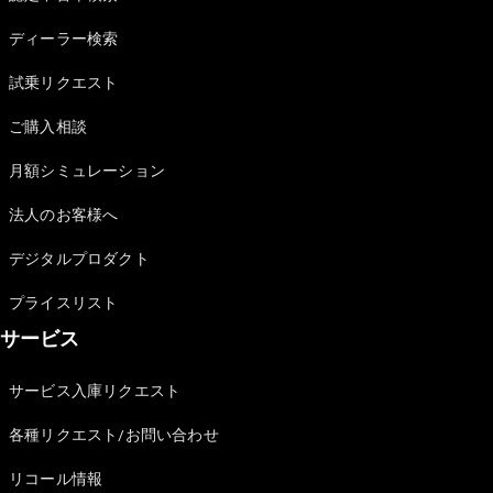
Sedan
E-Class
ディーラー検索
Sedan
S-Class
試乗リクエスト
New
Sedan
S-Class
ご購入相談
Sedan
New
Long
月額シミュレーション
Mercedes-
Maybach
New
法人のお客様へ
S-Class
デジタルプロダクト
試乗リクエ
プライスリスト
スト
サービス
オンライン
ショールー
ム
サービス入庫リクエスト
SUV
各種リクエスト/お問い合わせ
リコール情報