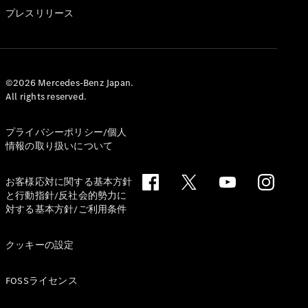
GLS
プレスリリース
G-
電気
Class
G-Class
試乗リクエ
©2026 Mercedes-Benz Japan.
All rights reserved.
スト
オンライン
ショールー
プライバシーポリシー/個人
ム
情報の取り扱いについて
Stationwagon
お客様応対に関する基本方針
と行動指針/反社会的勢力に
対する基本方針/ご利用条件
クッキーの設定
All
Stationwagon
FOSSライセンス
CLA
Shooting
New
電気