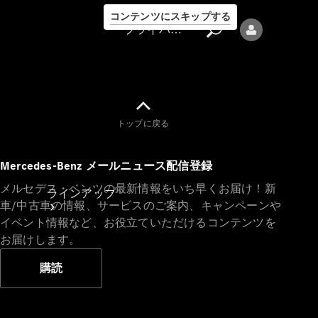
コンテンツにスキップする
プライバシーポリシー
トップに戻る
プライバシ
Mercedes-Benz メールニュース配信登録
ーポリシー
メルセデス・ベンツの最新情報をいち早くお届け！新
ラインアップ
車/中古車の情報、サービスのご案内、キャンペーンや
イベント情報など、お役立ていただけるコンテンツを
お届けします。
購読
Mercedes-Benz