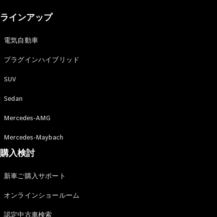
New models
ラインアップ
電気自動車モデル
プラグインハイブリッドモデル
電気自動車
プラグインハイブリッド
Sedan
SUV
Sedan
Mercedes-AMG
All Sedan
Mercedes-Maybach
CLA
購入検討
電気
Sedan
CLA
New
新車ご購入サポート
Sedan
C-Class
オンラインショールーム
Sedan
EQS
電気
認定中古車検索