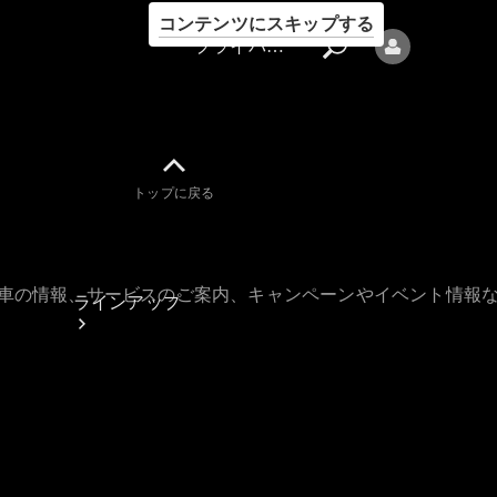
コンテンツにスキップする
プライバシーポリシー
トップに戻る
プライバシ
ーポリシー
古車の情報、サービスのご案内、キャンペーンやイベント情報
ラインアップ
Mercedes-Benz