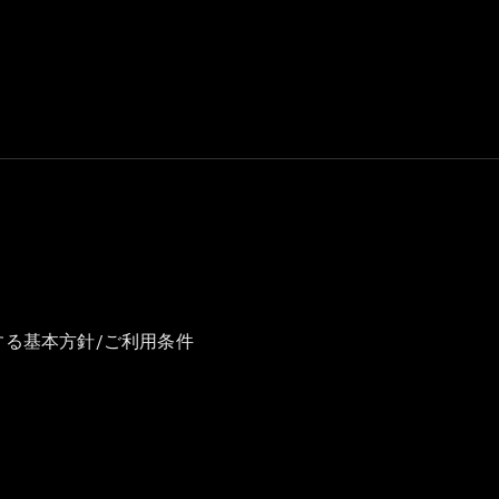
GLS
G-
電気
Class
G-Class
試乗リクエ
スト
オンライン
ショールー
ム
Stationwagon
する基本方針/ご利用条件
All
Stationwagon
CLA
Shooting
New
電気