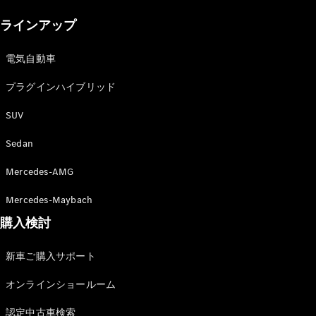
New models
ラインアップ
電気自動車モデル
プラグインハイブリッドモデル
電気自動車
プラグインハイブリッド
Sedan
SUV
Sedan
Mercedes-AMG
All Sedan
Mercedes-Maybach
CLA
購入検討
電気
Sedan
CLA
New
新車ご購入サポート
Sedan
C-Class
オンラインショールーム
Sedan
EQS
電気
認定中古車検索