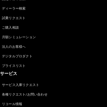
Sedan
E-Class
ディーラー検索
Sedan
S-Class
試乗リクエスト
New
Sedan
S-Class
ご購入相談
Sedan
New
Long
月額シミュレーション
Mercedes-
Maybach
New
法人のお客様へ
S-Class
デジタルプロダクト
試乗リクエ
プライスリスト
スト
サービス
オンライン
ショールー
ム
サービス入庫リクエスト
SUV
各種リクエスト/お問い合わせ
リコール情報