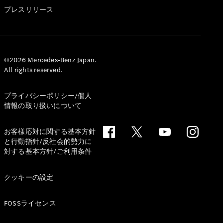
GLS
プレスリリース
G-
電気
Class
G-Class
試乗リクエ
©2026 Mercedes-Benz Japan.
All rights reserved.
スト
オンライン
ショールー
プライバシーポリシー/個人
ム
情報の取り扱いについて
Stationwagon
お客様応対に関する基本方針
と行動指針/反社会的勢力に
対する基本方針/ご利用条件
クッキーの設定
All
Stationwagon
FOSSライセンス
CLA
Shooting
New
電気