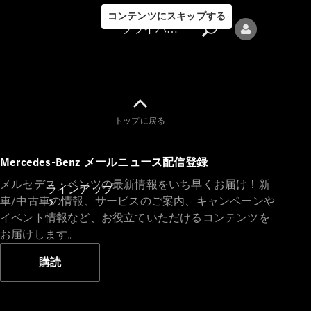
コンテンツにスキップする
プライバシーポリシー
トップに戻る
プライバシ
Mercedes-Benz メールニュース配信登録
ーポリシー
メルセデス・ベンツの最新情報をいち早くお届け！新
ラインアップ
車/中古車の情報、サービスのご案内、キャンペーンや
イベント情報など、お役立ていただけるコンテンツを
お届けします。
購読
Mercedes-Benz