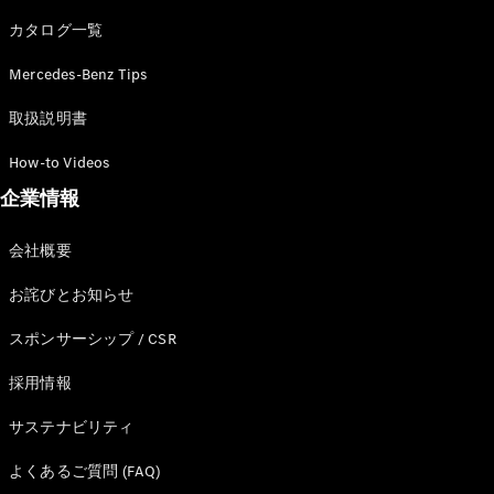
カタログ一覧
Mercedes-Benz Tips
All SUV
EQA
電気
取扱説明書
EQE
電気
SUV
How-to Videos
EQS
電気
企業情報
SUV
Mercedes-
Maybach
電気
会社概要
EQS SUV
GLA
お詫びとお知らせ
GLB
GLC
スポンサーシップ / CSR
GLC Coupé
GLE
採用情報
GLE Coupé
サステナビリティ
GLS
Mercedes-
よくあるご質問 (FAQ)
Maybach