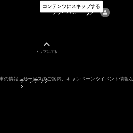
コンテンツにスキップする
プライバシーポリシー
トップに戻る
プライバシ
ーポリシー
古車の情報、サービスのご案内、キャンペーンやイベント情報
ラインアップ
Mercedes-Benz