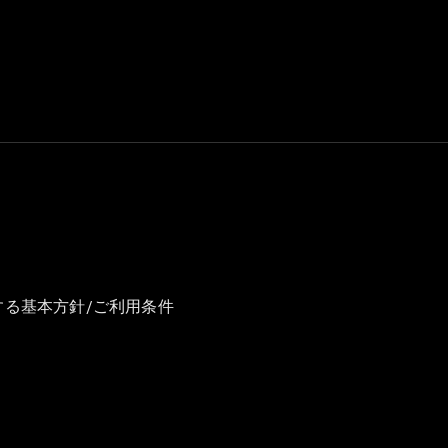
GLS
G-
電気
Class
G-Class
試乗リクエ
スト
オンライン
ショールー
ム
Stationwagon
する基本方針/ご利用条件
All
Stationwagon
CLA
Shooting
New
電気