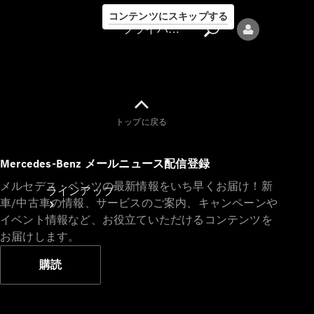
コンテンツにスキップする
プライバシーポリシー
トップに戻る
プライバシ
Mercedes-Benz メールニュース配信登録
ーポリシー
メルセデス・ベンツの最新情報をいち早くお届け！新
ラインアップ
車/中古車の情報、サービスのご案内、キャンペーンや
イベント情報など、お役立ていただけるコンテンツを
お届けします。
購読
Mercedes-Benz