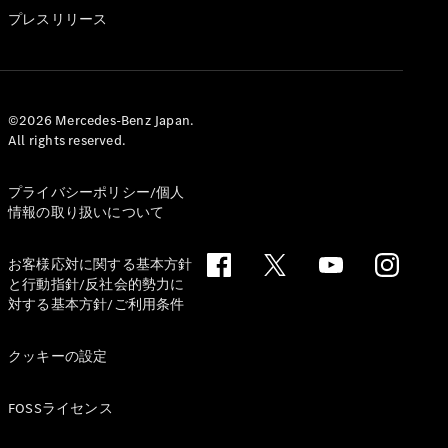
GLS
プレスリリース
G-
電気
Class
G-Class
試乗リクエ
©2026 Mercedes-Benz Japan.
All rights reserved.
スト
オンライン
ショールー
プライバシーポリシー/個人
ム
情報の取り扱いについて
Stationwagon
お客様応対に関する基本方針
と行動指針/反社会的勢力に
対する基本方針/ご利用条件
クッキーの設定
All
Stationwagon
FOSSライセンス
CLA
Shooting
New
電気