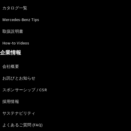
カタログ一覧
Mercedes-Benz Tips
All SUV
EQA
電気
取扱説明書
EQE
電気
SUV
How-to Videos
EQS
電気
企業情報
SUV
Mercedes-
Maybach
電気
会社概要
EQS SUV
GLA
お詫びとお知らせ
GLB
GLC
スポンサーシップ / CSR
GLC Coupé
GLE
採用情報
GLE Coupé
サステナビリティ
GLS
Mercedes-
よくあるご質問 (FAQ)
Maybach