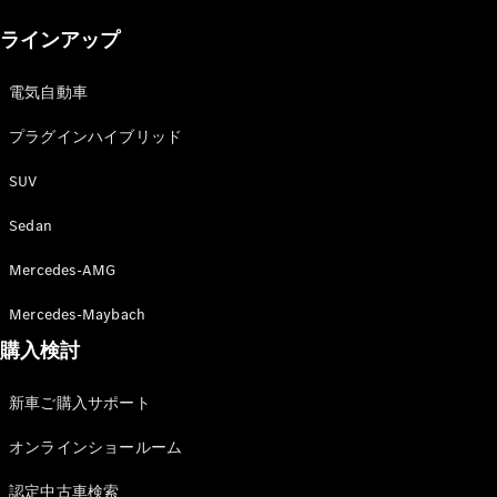
New models
ラインアップ
電気自動車モデル
プラグインハイブリッドモデル
電気自動車
プラグインハイブリッド
Sedan
SUV
Sedan
Mercedes-AMG
All Sedan
Mercedes-Maybach
CLA
購入検討
電気
Sedan
CLA
New
新車ご購入サポート
Sedan
C-Class
オンラインショールーム
Sedan
EQS
電気
認定中古車検索