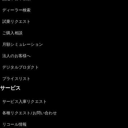
Sedan
E-Class
ディーラー検索
Sedan
S-Class
試乗リクエスト
New
Sedan
S-Class
ご購入相談
Sedan
New
Long
月額シミュレーション
Mercedes-
Maybach
New
法人のお客様へ
S-Class
デジタルプロダクト
試乗リクエ
プライスリスト
スト
サービス
オンライン
ショールー
ム
サービス入庫リクエスト
SUV
各種リクエスト/お問い合わせ
リコール情報