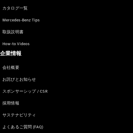
カタログ一覧
Mercedes-Benz Tips
All SUV
EQA
電気
取扱説明書
EQE
電気
SUV
How-to Videos
EQS
電気
企業情報
SUV
Mercedes-
Maybach
電気
会社概要
EQS SUV
GLA
お詫びとお知らせ
GLB
GLC
スポンサーシップ / CSR
GLC Coupé
GLE
採用情報
GLE Coupé
サステナビリティ
GLS
Mercedes-
よくあるご質問 (FAQ)
Maybach