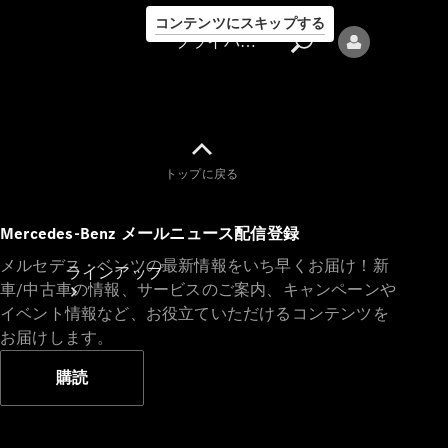
コンテンツにスキップする
プライバシーポリシー
トップに戻る
プライバシ
Mercedes-Benz メールニュース配信登録
ーポリシー
メルセデス・ベンツの最新情報をいち早くお届け！新
ラインアップ
車/中古車の情報、サービスのご案内、キャンペーンや
イベント情報など、お役立ていただけるコンテンツを
お届けします。
購読
Mercedes-Benz