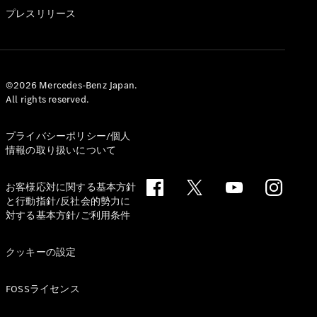
GLS
プレスリリース
G-
電気
Class
G-Class
試乗リクエ
©2026 Mercedes-Benz Japan.
All rights reserved.
スト
オンライン
ショールー
プライバシーポリシー/個人
ム
情報の取り扱いについて
Stationwagon
お客様応対に関する基本方針
と行動指針/反社会的勢力に
対する基本方針/ご利用条件
クッキーの設定
All
Stationwagon
FOSSライセンス
CLA
Shooting
New
電気