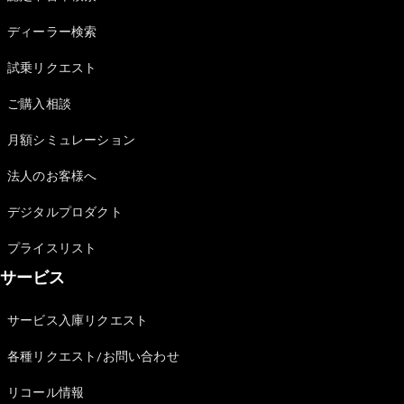
Sedan
E-Class
ディーラー検索
Sedan
S-Class
試乗リクエスト
New
Sedan
S-Class
ご購入相談
Sedan
New
Long
月額シミュレーション
Mercedes-
Maybach
New
法人のお客様へ
S-Class
デジタルプロダクト
試乗リクエ
プライスリスト
スト
サービス
オンライン
ショールー
ム
サービス入庫リクエスト
SUV
各種リクエスト/お問い合わせ
リコール情報