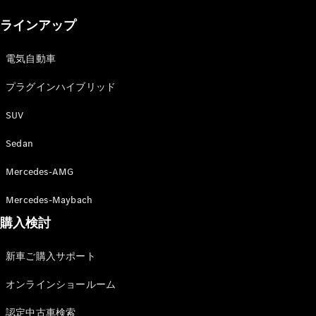
New models
ラインアップ
電気自動車モデル
プラグインハイブリッドモデル
電気自動車
プラグインハイブリッド
Sedan
SUV
Sedan
Mercedes-AMG
All Sedan
Mercedes-Maybach
CLA
購入検討
電気
Sedan
CLA
New
新車ご購入サポート
Sedan
C-Class
オンラインショールーム
Sedan
EQS
電気
認定中古車検索