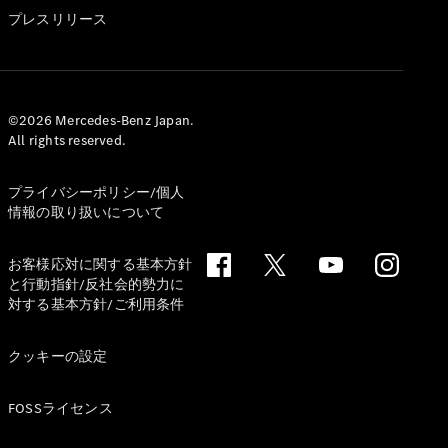
GLS
プレスリリース
G-
電気
Class
G-Class
試乗リクエ
©2026 Mercedes-Benz Japan.
All rights reserved.
スト
オンライン
ショールー
プライバシーポリシー/個人
ム
情報の取り扱いについて
Stationwagon
お客様応対に関する基本方針
と行動指針/反社会的勢力に
対する基本方針/ご利用条件
クッキーの設定
All
Stationwagon
FOSSライセンス
CLA
Shooting
New
電気