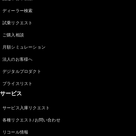
Sedan
E-Class
ディーラー検索
Sedan
S-Class
試乗リクエスト
New
Sedan
S-Class
ご購入相談
Sedan
New
Long
月額シミュレーション
Mercedes-
Maybach
New
法人のお客様へ
S-Class
デジタルプロダクト
試乗リクエ
プライスリスト
スト
サービス
オンライン
ショールー
ム
サービス入庫リクエスト
SUV
各種リクエスト/お問い合わせ
リコール情報