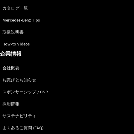
カタログ一覧
Mercedes-Benz Tips
All SUV
EQA
電気
取扱説明書
EQE
電気
SUV
How-to Videos
EQS
電気
企業情報
SUV
Mercedes-
Maybach
電気
会社概要
EQS SUV
GLA
お詫びとお知らせ
GLB
GLC
スポンサーシップ / CSR
GLC Coupé
GLE
採用情報
GLE Coupé
サステナビリティ
GLS
Mercedes-
よくあるご質問 (FAQ)
Maybach