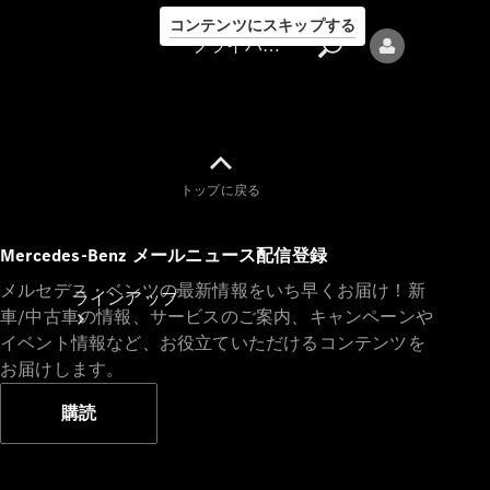
コンテンツにスキップする
プライバシーポリシー
トップに戻る
プライバシ
Mercedes-Benz メールニュース配信登録
ーポリシー
メルセデス・ベンツの最新情報をいち早くお届け！新
ラインアップ
車/中古車の情報、サービスのご案内、キャンペーンや
イベント情報など、お役立ていただけるコンテンツを
お届けします。
購読
Mercedes-Benz