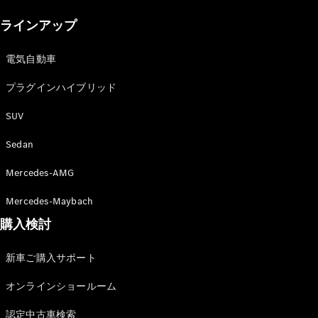
New models
ラインアップ
電気自動車モデル
プラグインハイブリッドモデル
電気自動車
プラグインハイブリッド
Sedan
SUV
Sedan
Mercedes-AMG
All Sedan
Mercedes-Maybach
CLA
購入検討
電気
Sedan
CLA
New
新車ご購入サポート
Sedan
C-Class
オンラインショールーム
Sedan
EQS
電気
認定中古車検索