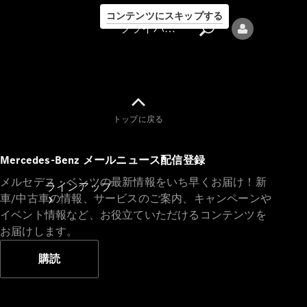
コンテンツにスキップする
プライバシーポリシー
トップに戻る
プライバシ
Mercedes-Benz メールニュース配信登録
ーポリシー
メルセデス・ベンツの最新情報をいち早くお届け！新
ラインアップ
車/中古車の情報、サービスのご案内、キャンペーンや
イベント情報など、お役立ていただけるコンテンツを
お届けします。
購読
Mercedes-Benz