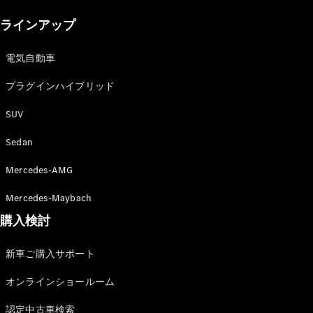
New models
ラインアップ
電気自動車モデル
プラグインハイブリッドモデル
電気自動車
プラグインハイブリッド
Sedan
SUV
Sedan
Mercedes-AMG
All Sedan
Mercedes-Maybach
CLA
購入検討
電気
Sedan
CLA
New
新車ご購入サポート
Sedan
C-Class
オンラインショールーム
Sedan
EQS
電気
認定中古車検索