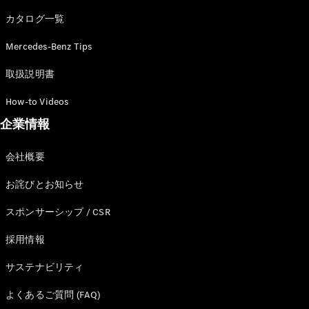
カタログ一覧
Mercedes-Benz Tips
All SUV
EQA
電気
取扱説明書
EQE
電気
SUV
How-to Videos
EQS
電気
企業情報
SUV
Mercedes-
Maybach
電気
会社概要
EQS SUV
GLA
お詫びとお知らせ
GLB
GLC
スポンサーシップ / CSR
GLC Coupé
GLE
採用情報
GLE Coupé
サステナビリティ
GLS
Mercedes-
よくあるご質問 (FAQ)
Maybach