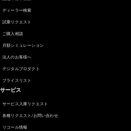
Sedan
E-Class
ディーラー検索
Sedan
S-Class
試乗リクエスト
New
Sedan
S-Class
ご購入相談
Sedan
New
Long
月額シミュレーション
Mercedes-
Maybach
New
法人のお客様へ
S-Class
デジタルプロダクト
試乗リクエ
プライスリスト
スト
サービス
オンライン
ショールー
ム
サービス入庫リクエスト
SUV
各種リクエスト/お問い合わせ
リコール情報