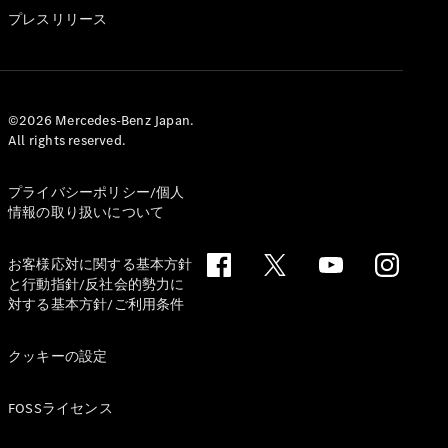
GLS
プレスリリース
G-
電気
Class
G-Class
試乗リクエ
©2026 Mercedes-Benz Japan.
All rights reserved.
スト
オンライン
ショールー
プライバシーポリシー/個人
ム
情報の取り扱いについて
Stationwagon
お客様応対に関する基本方針
と行動指針/反社会的勢力に
対する基本方針/ご利用条件
クッキーの設定
All
Stationwagon
FOSSライセンス
CLA
Shooting
New
電気