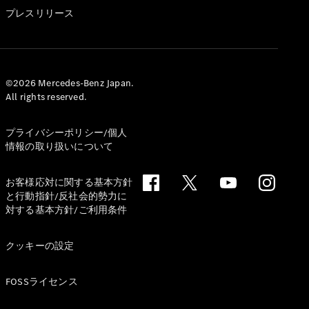
GLS
プレスリリース
G-
電気
Class
G-Class
試乗リクエ
©2026 Mercedes-Benz Japan.
All rights reserved.
スト
オンライン
ショールー
プライバシーポリシー/個人
ム
情報の取り扱いについて
Stationwagon
お客様応対に関する基本方針
と行動指針/反社会的勢力に
対する基本方針/ご利用条件
クッキーの設定
All
Stationwagon
FOSSライセンス
CLA
Shooting
New
電気