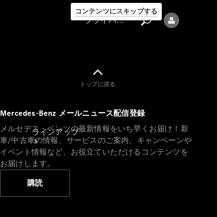
コンテンツにスキップする
プライバシーポリシー
トップに戻る
プライバシ
Mercedes-Benz メールニュース配信登録
ーポリシー
メルセデス・ベンツの最新情報をいち早くお届け！新
ラインアップ
車/中古車の情報、サービスのご案内、キャンペーンや
イベント情報など、お役立ていただけるコンテンツを
お届けします。
購読
Mercedes-Benz