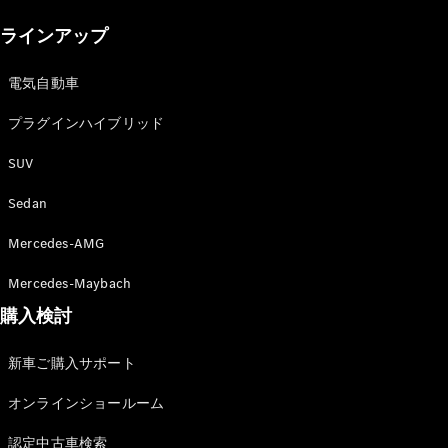
New models
ラインアップ
電気自動車モデル
プラグインハイブリッドモデル
電気自動車
プラグインハイブリッド
Sedan
SUV
Sedan
Mercedes-AMG
All Sedan
Mercedes-Maybach
CLA
購入検討
電気
Sedan
CLA
New
新車ご購入サポート
Sedan
C-Class
オンラインショールーム
Sedan
EQS
電気
認定中古車検索