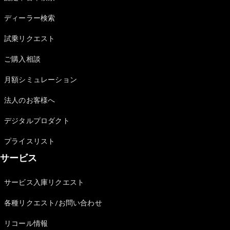
Sedan
E-Class
ディーラー検索
Sedan
S-Class
試乗リクエスト
New
Sedan
S-Class
ご購入相談
Sedan
New
Long
月額シミュレーション
Mercedes-
Maybach
New
法人のお客様へ
S-Class
デジタルプロダクト
試乗リクエ
プライスリスト
スト
サービス
オンライン
ショールー
ム
サービス入庫リクエスト
SUV
各種リクエスト/お問い合わせ
リコール情報