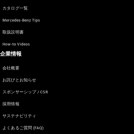
カタログ一覧
Mercedes-Benz Tips
All SUV
EQA
電気
取扱説明書
EQE
電気
SUV
How-to Videos
EQS
電気
企業情報
SUV
Mercedes-
Maybach
電気
会社概要
EQS SUV
GLA
お詫びとお知らせ
GLB
GLC
スポンサーシップ / CSR
GLC Coupé
GLE
採用情報
GLE Coupé
サステナビリティ
GLS
Mercedes-
よくあるご質問 (FAQ)
Maybach