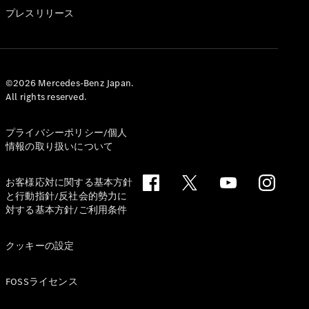
GLS
プレスリリース
G-
電気
Class
G-Class
試乗リクエ
©2026 Mercedes-Benz Japan.
All rights reserved.
スト
オンライン
ショールー
プライバシーポリシー/個人
ム
情報の取り扱いについて
Stationwagon
お客様応対に関する基本方針
と行動指針/反社会的勢力に
対する基本方針/ご利用条件
クッキーの設定
All
Stationwagon
FOSSライセンス
CLA
Shooting
New
電気