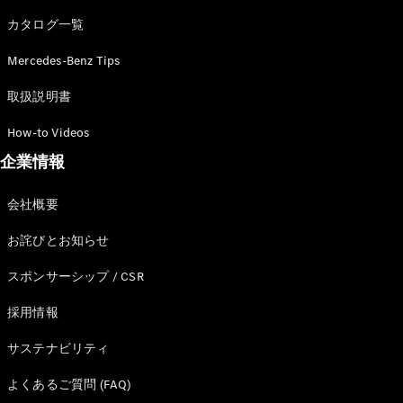
カタログ一覧
Mercedes-Benz Tips
All SUV
EQA
電気
取扱説明書
EQE
電気
SUV
How-to Videos
EQS
電気
企業情報
SUV
Mercedes-
Maybach
電気
会社概要
EQS SUV
GLA
お詫びとお知らせ
GLB
GLC
スポンサーシップ / CSR
GLC Coupé
GLE
採用情報
GLE Coupé
サステナビリティ
GLS
Mercedes-
よくあるご質問 (FAQ)
Maybach