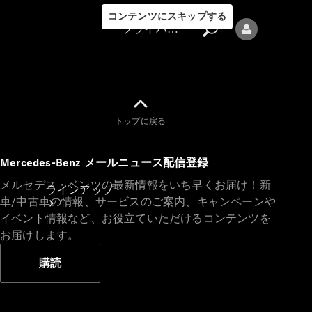
コンテンツにスキップする
プライバシーポリシー
トップに戻る
プライバシ
Mercedes-Benz メールニュース配信登録
ーポリシー
メルセデス・ベンツの最新情報をいち早くお届け！新
ラインアップ
車/中古車の情報、サービスのご案内、キャンペーンや
イベント情報など、お役立ていただけるコンテンツを
お届けします。
購読
Mercedes-Benz