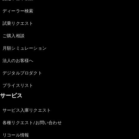
Sedan
E-Class
ディーラー検索
Sedan
S-Class
試乗リクエスト
New
Sedan
S-Class
ご購入相談
Sedan
New
Long
月額シミュレーション
Mercedes-
Maybach
New
法人のお客様へ
S-Class
デジタルプロダクト
試乗リクエ
プライスリスト
スト
サービス
オンライン
ショールー
ム
サービス入庫リクエスト
SUV
各種リクエスト/お問い合わせ
リコール情報