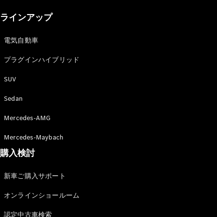
New models
ラインアップ
電気自動車モデル
プラグインハイブリッドモデル
電気自動車
プラグインハイブリッド
Sedan
SUV
Sedan
Mercedes-AMG
All Sedan
Mercedes-Maybach
CLA
購入検討
電気
Sedan
CLA
New
新車ご購入サポート
Sedan
C-Class
オンラインショールーム
Sedan
EQS
電気
認定中古車検索