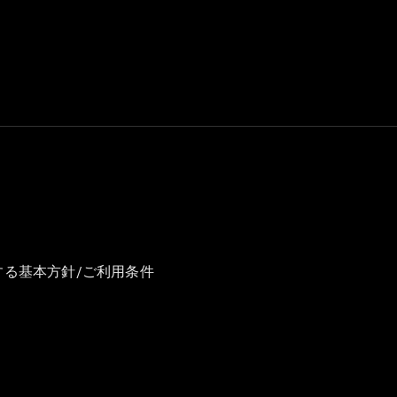
GLS
G-
電気
Class
G-Class
試乗リクエ
スト
オンライン
ショールー
ム
Stationwagon
する基本方針/ご利用条件
All
Stationwagon
CLA
Shooting
New
電気