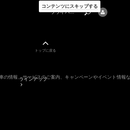
コンテンツにスキップする
プライバシーポリシー
トップに戻る
プライバシ
ーポリシー
古車の情報、サービスのご案内、キャンペーンやイベント情報
ラインアップ
Mercedes-Benz