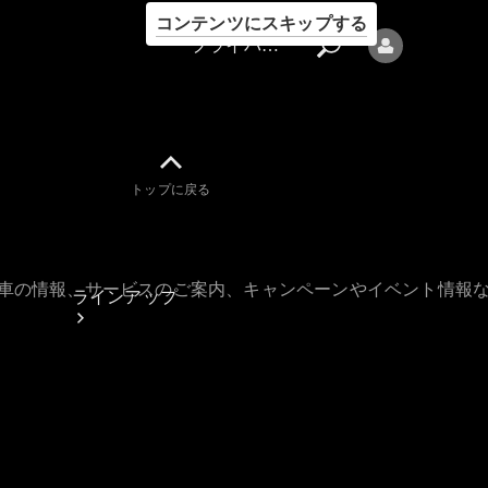
コンテンツにスキップする
プライバシーポリシー
トップに戻る
プライバシ
ーポリシー
古車の情報、サービスのご案内、キャンペーンやイベント情報
ラインアップ
Mercedes-Benz