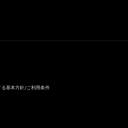
GLS
G-
電気
Class
G-Class
試乗リクエ
スト
オンライン
ショールー
ム
Stationwagon
する基本方針/ご利用条件
All
Stationwagon
CLA
Shooting
New
電気