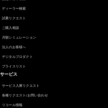
Sedan
E-Class
ディーラー検索
Sedan
S-Class
試乗リクエスト
New
Sedan
S-Class
ご購入相談
Sedan
New
Long
月額シミュレーション
Mercedes-
Maybach
New
法人のお客様へ
S-Class
デジタルプロダクト
試乗リクエ
プライスリスト
スト
サービス
オンライン
ショールー
ム
サービス入庫リクエスト
SUV
各種リクエスト/お問い合わせ
リコール情報