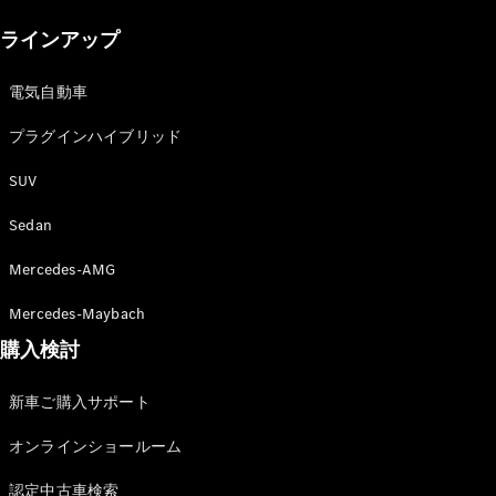
New models
ラインアップ
電気自動車モデル
プラグインハイブリッドモデル
電気自動車
プラグインハイブリッド
Sedan
SUV
Sedan
Mercedes-AMG
All Sedan
Mercedes-Maybach
CLA
購入検討
電気
Sedan
CLA
New
新車ご購入サポート
Sedan
C-Class
オンラインショールーム
Sedan
EQS
電気
認定中古車検索