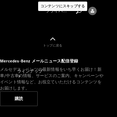
コンテンツにスキップする
プライバシーポリシー
トップに戻る
プライバシ
Mercedes-Benz メールニュース配信登録
ーポリシー
メルセデス・ベンツの最新情報をいち早くお届け！新
ラインアップ
車/中古車の情報、サービスのご案内、キャンペーンや
イベント情報など、お役立ていただけるコンテンツを
お届けします。
購読
Mercedes-Benz