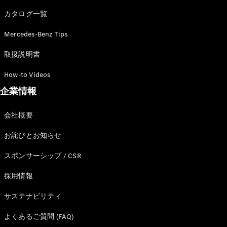
カタログ一覧
Mercedes-Benz Tips
All SUV
EQA
電気
取扱説明書
EQE
電気
SUV
How-to Videos
EQS
電気
企業情報
SUV
Mercedes-
Maybach
電気
会社概要
EQS SUV
GLA
お詫びとお知らせ
GLB
GLC
スポンサーシップ / CSR
GLC Coupé
GLE
採用情報
GLE Coupé
サステナビリティ
GLS
Mercedes-
よくあるご質問 (FAQ)
Maybach