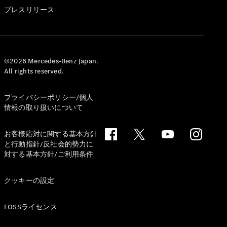
GLS
プレスリリース
G-
電気
Class
G-Class
試乗リクエ
©2026 Mercedes-Benz Japan.
All rights reserved.
スト
オンライン
ショールー
プライバシーポリシー/個人
ム
情報の取り扱いについて
Stationwagon
お客様応対に関する基本方針
と行動指針/反社会的勢力に
対する基本方針/ご利用条件
クッキーの設定
All
Stationwagon
FOSSライセンス
CLA
Shooting
New
電気