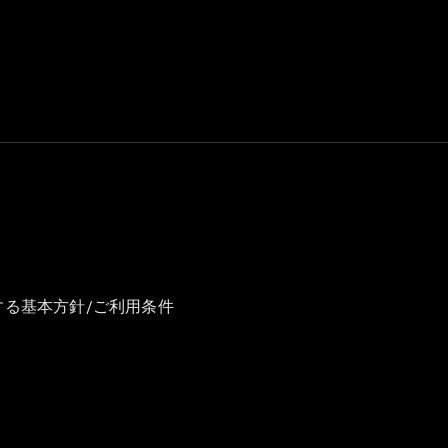
GLS
G-
電気
Class
G-Class
試乗リクエ
スト
オンライン
ショールー
ム
Stationwagon
する基本方針/ご利用条件
All
Stationwagon
CLA
Shooting
New
電気