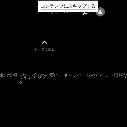
コンテンツにスキップする
プライバシーポリシー
トップに戻る
プライバシ
ーポリシー
古車の情報、サービスのご案内、キャンペーンやイベント情報
ラインアップ
Mercedes-Benz