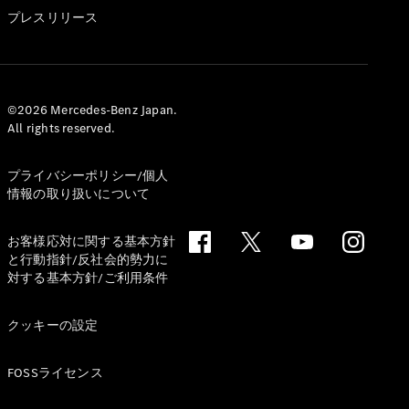
GLS
プレスリリース
G-
電気
Class
G-Class
試乗リクエ
©2026 Mercedes-Benz Japan.
All rights reserved.
スト
オンライン
ショールー
プライバシーポリシー/個人
ム
情報の取り扱いについて
Stationwagon
お客様応対に関する基本方針
と行動指針/反社会的勢力に
対する基本方針/ご利用条件
クッキーの設定
All
Stationwagon
FOSSライセンス
CLA
Shooting
New
電気