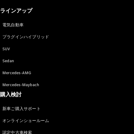
New models
ラインアップ
電気自動車モデル
プラグインハイブリッドモデル
電気自動車
プラグインハイブリッド
Sedan
SUV
Sedan
Mercedes-AMG
All Sedan
Mercedes-Maybach
CLA
購入検討
電気
Sedan
CLA
New
新車ご購入サポート
Sedan
C-Class
オンラインショールーム
Sedan
EQS
電気
認定中古車検索