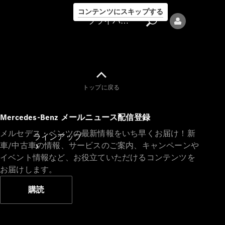
コンテンツにスキップする
プライバシーポリシー
トップに戻る
プライバシ
Mercedes-Benz メールニュース配信登録
ーポリシー
メルセデス・ベンツの最新情報をいち早くお届け！新
ラインアップ
車/中古車の情報、サービスのご案内、キャンペーンや
イベント情報など、お役立ていただけるコンテンツを
お届けします。
購読
Mercedes-Benz