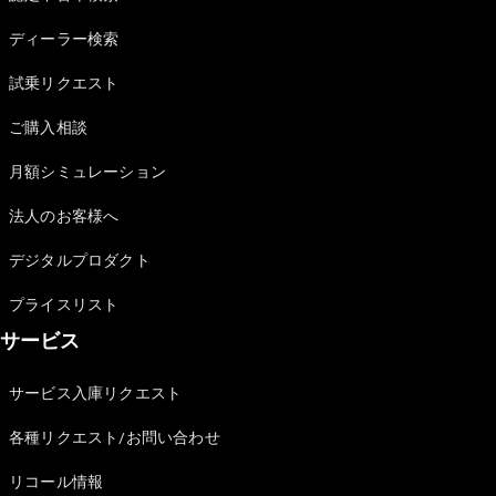
Sedan
E-Class
ディーラー検索
Sedan
S-Class
試乗リクエスト
New
Sedan
S-Class
ご購入相談
Sedan
New
Long
月額シミュレーション
Mercedes-
Maybach
New
法人のお客様へ
S-Class
デジタルプロダクト
試乗リクエ
プライスリスト
スト
サービス
オンライン
ショールー
ム
サービス入庫リクエスト
SUV
各種リクエスト/お問い合わせ
リコール情報