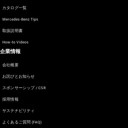
カタログ一覧
Mercedes-Benz Tips
All SUV
EQA
電気
取扱説明書
EQE
電気
SUV
How-to Videos
EQS
電気
企業情報
SUV
Mercedes-
Maybach
電気
会社概要
EQS SUV
GLA
お詫びとお知らせ
GLB
GLC
スポンサーシップ / CSR
GLC Coupé
GLE
採用情報
GLE Coupé
サステナビリティ
GLS
Mercedes-
よくあるご質問 (FAQ)
Maybach