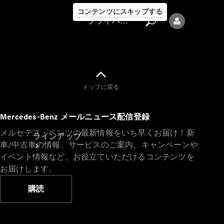
コンテンツにスキップする
プライバシーポリシー
トップに戻る
プライバシ
Mercedes-Benz メールニュース配信登録
ーポリシー
メルセデス・ベンツの最新情報をいち早くお届け！新
ラインアップ
車/中古車の情報、サービスのご案内、キャンペーンや
イベント情報など、お役立ていただけるコンテンツを
お届けします。
購読
Mercedes-Benz