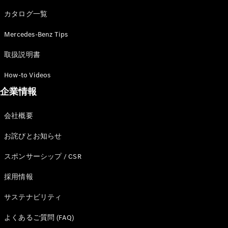
カタログ一覧
Mercedes-Benz Tips
All SUV
EQA
電気
取扱説明書
EQE
電気
SUV
How-to Videos
EQS
電気
企業情報
SUV
Mercedes-
Maybach
電気
会社概要
EQS SUV
GLA
お詫びとお知らせ
GLB
GLC
スポンサーシップ / CSR
GLC Coupé
GLE
採用情報
GLE Coupé
サステナビリティ
GLS
Mercedes-
よくあるご質問 (FAQ)
Maybach