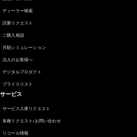
Sedan
E-Class
ディーラー検索
Sedan
S-Class
試乗リクエスト
New
Sedan
S-Class
ご購入相談
Sedan
New
Long
月額シミュレーション
Mercedes-
Maybach
New
法人のお客様へ
S-Class
デジタルプロダクト
試乗リクエ
プライスリスト
スト
サービス
オンライン
ショールー
ム
サービス入庫リクエスト
SUV
各種リクエスト/お問い合わせ
リコール情報