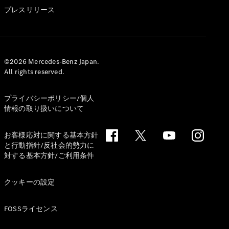
GLS
プレスリリース
G-
電気
Class
G-Class
試乗リクエ
©2026 Mercedes-Benz Japan.
All rights reserved.
スト
オンライン
ショールー
プライバシーポリシー/個人
ム
情報の取り扱いについて
Stationwagon
お客様応対に関する基本方針
と行動指針/反社会的勢力に
対する基本方針/ご利用条件
クッキーの設定
All
Stationwagon
FOSSライセンス
CLA
Shooting
New
電気