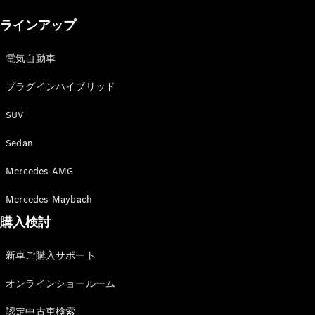
New models
ラインアップ
電気自動車モデル
プラグインハイブリッドモデル
電気自動車
プラグインハイブリッド
Sedan
SUV
Sedan
Mercedes-AMG
All Sedan
Mercedes-Maybach
CLA
購入検討
電気
Sedan
CLA
New
新車ご購入サポート
Sedan
C-Class
オンラインショールーム
Sedan
EQS
電気
認定中古車検索