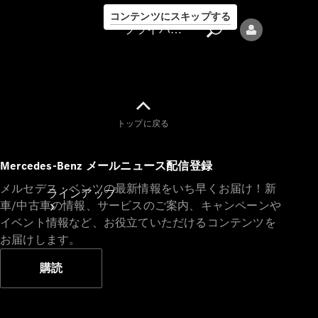
コンテンツにスキップする
プライバシーポリシー
トップに戻る
プライバシ
Mercedes-Benz メールニュース配信登録
ーポリシー
メルセデス・ベンツの最新情報をいち早くお届け！新
ラインアップ
車/中古車の情報、サービスのご案内、キャンペーンや
イベント情報など、お役立ていただけるコンテンツを
お届けします。
購読
Mercedes-Benz