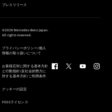
GLS
プレスリリース
G-
電気
Class
G-Class
試乗リクエ
©2026 Mercedes-Benz Japan.
All rights reserved.
スト
オンライン
ショールー
プライバシーポリシー/個人
ム
情報の取り扱いについて
Stationwagon
お客様応対に関する基本方針
と行動指針/反社会的勢力に
対する基本方針/ご利用条件
クッキーの設定
All
Stationwagon
FOSSライセンス
CLA
Shooting
New
電気