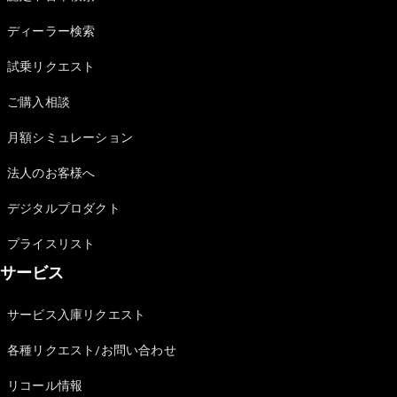
Sedan
E-Class
ディーラー検索
Sedan
S-Class
試乗リクエスト
New
Sedan
S-Class
ご購入相談
Sedan
New
Long
月額シミュレーション
Mercedes-
Maybach
New
法人のお客様へ
S-Class
デジタルプロダクト
試乗リクエ
プライスリスト
スト
サービス
オンライン
ショールー
ム
サービス入庫リクエスト
SUV
各種リクエスト/お問い合わせ
リコール情報