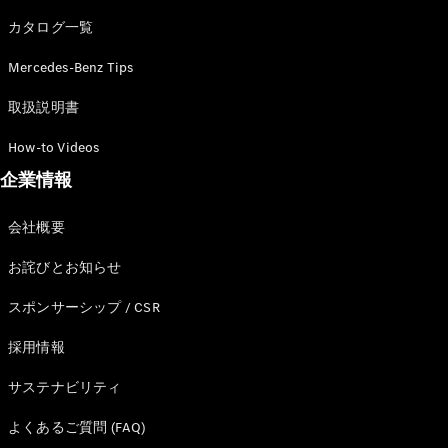
カタログ一覧
Mercedes-Benz Tips
All SUV
EQA
電気
取扱説明書
EQE
電気
SUV
How-to Videos
EQS
電気
企業情報
SUV
Mercedes-
Maybach
電気
会社概要
EQS SUV
GLA
お詫びとお知らせ
GLB
GLC
スポンサーシップ / CSR
GLC Coupé
GLE
採用情報
GLE Coupé
サステナビリティ
GLS
Mercedes-
よくあるご質問 (FAQ)
Maybach