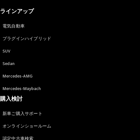
New models
ラインアップ
電気自動車モデル
プラグインハイブリッドモデル
電気自動車
プラグインハイブリッド
Sedan
SUV
Sedan
Mercedes-AMG
All Sedan
Mercedes-Maybach
CLA
購入検討
電気
Sedan
CLA
New
新車ご購入サポート
Sedan
C-Class
オンラインショールーム
Sedan
EQS
電気
認定中古車検索