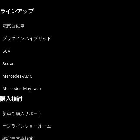
New models
ラインアップ
電気自動車モデル
プラグインハイブリッドモデル
電気自動車
プラグインハイブリッド
Sedan
SUV
Sedan
Mercedes-AMG
All Sedan
Mercedes-Maybach
CLA
購入検討
電気
Sedan
CLA
New
新車ご購入サポート
Sedan
C-Class
オンラインショールーム
Sedan
EQS
電気
認定中古車検索