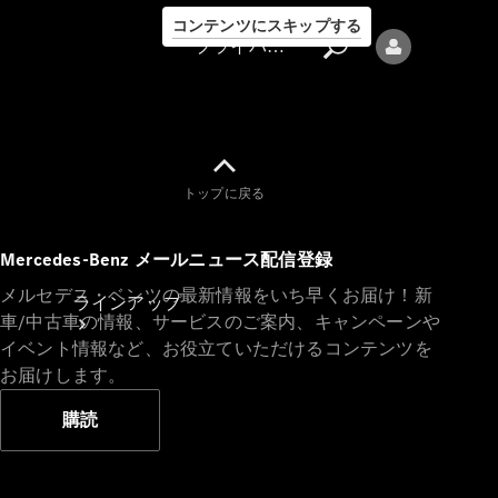
コンテンツにスキップする
プライバシーポリシー
トップに戻る
プライバシ
Mercedes-Benz メールニュース配信登録
ーポリシー
メルセデス・ベンツの最新情報をいち早くお届け！新
ラインアップ
車/中古車の情報、サービスのご案内、キャンペーンや
イベント情報など、お役立ていただけるコンテンツを
お届けします。
購読
Mercedes-Benz