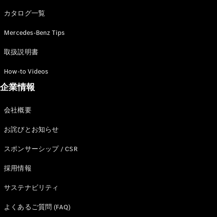
カタログ一覧
Mercedes-Benz Tips
All SUV
EQA
電気
取扱説明書
EQE
電気
SUV
How-to Videos
EQS
電気
企業情報
SUV
Mercedes-
Maybach
電気
会社概要
EQS SUV
GLA
お詫びとお知らせ
GLB
GLC
スポンサーシップ / CSR
GLC Coupé
GLE
採用情報
GLE Coupé
サステナビリティ
GLS
Mercedes-
よくあるご質問 (FAQ)
Maybach