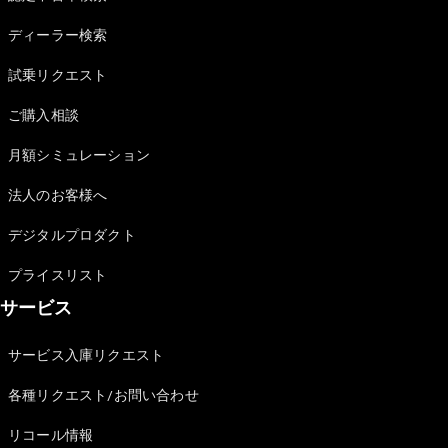
Sedan
E-Class
ディーラー検索
Sedan
S-Class
試乗リクエスト
New
Sedan
S-Class
ご購入相談
Sedan
New
Long
月額シミュレーション
Mercedes-
Maybach
New
法人のお客様へ
S-Class
デジタルプロダクト
試乗リクエ
プライスリスト
スト
サービス
オンライン
ショールー
ム
サービス入庫リクエスト
SUV
各種リクエスト/お問い合わせ
リコール情報