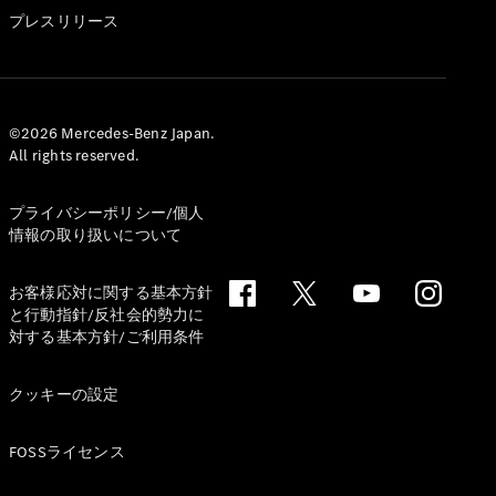
GLS
プレスリリース
G-
電気
Class
G-Class
試乗リクエ
©2026 Mercedes-Benz Japan.
All rights reserved.
スト
オンライン
ショールー
プライバシーポリシー/個人
ム
情報の取り扱いについて
Stationwagon
お客様応対に関する基本方針
と行動指針/反社会的勢力に
対する基本方針/ご利用条件
クッキーの設定
All
Stationwagon
FOSSライセンス
CLA
Shooting
New
電気