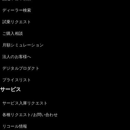
Sedan
E-Class
ディーラー検索
Sedan
S-Class
試乗リクエスト
New
Sedan
S-Class
ご購入相談
Sedan
New
Long
月額シミュレーション
Mercedes-
Maybach
New
法人のお客様へ
S-Class
デジタルプロダクト
試乗リクエ
プライスリスト
スト
サービス
オンライン
ショールー
ム
サービス入庫リクエスト
SUV
各種リクエスト/お問い合わせ
リコール情報