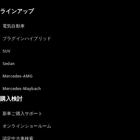
New models
ラインアップ
電気自動車モデル
プラグインハイブリッドモデル
電気自動車
プラグインハイブリッド
Sedan
SUV
Sedan
Mercedes-AMG
All Sedan
Mercedes-Maybach
CLA
購入検討
電気
Sedan
CLA
New
新車ご購入サポート
Sedan
C-Class
オンラインショールーム
Sedan
EQS
電気
認定中古車検索