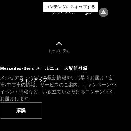
コンテンツにスキップする
プライバシーポリシー
トップに戻る
プライバシ
Mercedes-Benz メールニュース配信登録
ーポリシー
メルセデス・ベンツの最新情報をいち早くお届け！新
ラインアップ
車/中古車の情報、サービスのご案内、キャンペーンや
イベント情報など、お役立ていただけるコンテンツを
お届けします。
購読
Mercedes-Benz