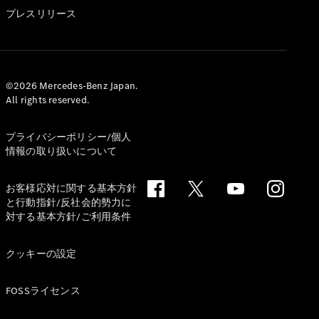
GLS
プレスリリース
G-
電気
Class
G-Class
試乗リクエ
©2026 Mercedes-Benz Japan.
All rights reserved.
スト
オンライン
ショールー
プライバシーポリシー/個人
ム
情報の取り扱いについて
Stationwagon
お客様応対に関する基本方針
と行動指針/反社会的勢力に
対する基本方針/ご利用条件
クッキーの設定
All
Stationwagon
FOSSライセンス
CLA
Shooting
New
電気