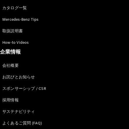
カタログ一覧
Mercedes-Benz Tips
All SUV
EQA
電気
取扱説明書
EQE
電気
SUV
How-to Videos
EQS
電気
企業情報
SUV
Mercedes-
Maybach
電気
会社概要
EQS SUV
GLA
お詫びとお知らせ
GLB
GLC
スポンサーシップ / CSR
GLC Coupé
GLE
採用情報
GLE Coupé
サステナビリティ
GLS
Mercedes-
よくあるご質問 (FAQ)
Maybach