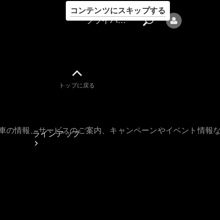
コンテンツにスキップする
プライバシーポリシー
トップに戻る
プライバシ
ーポリシー
古車の情報、サービスのご案内、キャンペーンやイベント情報
ラインアップ
Mercedes-Benz