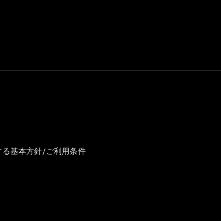
GLS
G-
電気
Class
G-Class
試乗リクエ
スト
オンライン
ショールー
ム
Stationwagon
する基本方針/ご利用条件
All
Stationwagon
CLA
Shooting
New
電気