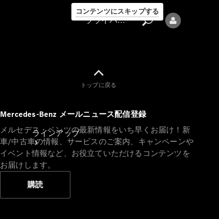
コンテンツにスキップする
プライバシーポリシー
トップに戻る
プライバシ
Mercedes-Benz メールニュース配信登録
ーポリシー
メルセデス・ベンツの最新情報をいち早くお届け！新
ラインアップ
車/中古車の情報、サービスのご案内、キャンペーンや
イベント情報など、お役立ていただけるコンテンツを
お届けします。
購読
Mercedes-Benz