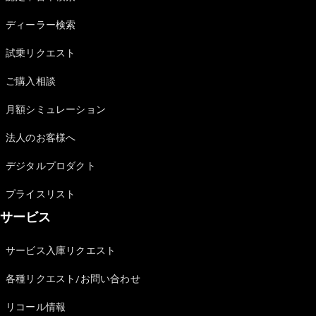
Sedan
E-Class
ディーラー検索
Sedan
S-Class
試乗リクエスト
New
Sedan
S-Class
ご購入相談
Sedan
New
Long
月額シミュレーション
Mercedes-
Maybach
New
法人のお客様へ
S-Class
デジタルプロダクト
試乗リクエ
プライスリスト
スト
サービス
オンライン
ショールー
ム
サービス入庫リクエスト
SUV
各種リクエスト/お問い合わせ
リコール情報