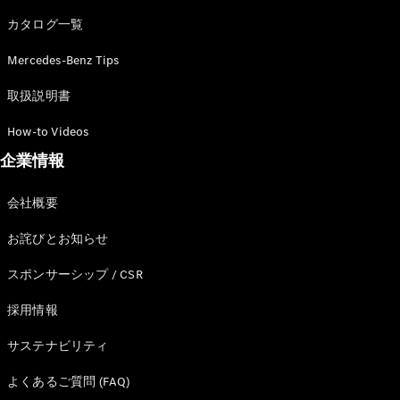
カタログ一覧
Mercedes-Benz Tips
All SUV
EQA
電気
取扱説明書
EQE
電気
SUV
How-to Videos
EQS
電気
企業情報
SUV
Mercedes-
Maybach
電気
会社概要
EQS SUV
GLA
お詫びとお知らせ
GLB
GLC
スポンサーシップ / CSR
GLC Coupé
GLE
採用情報
GLE Coupé
サステナビリティ
GLS
Mercedes-
よくあるご質問 (FAQ)
Maybach