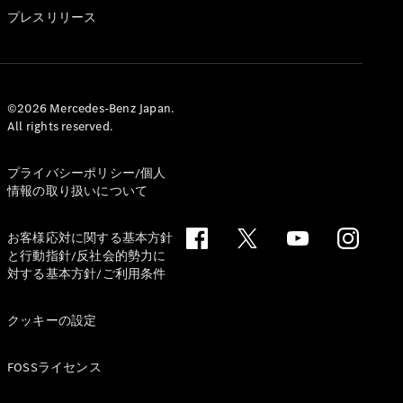
GLS
プレスリリース
G-
電気
Class
G-Class
試乗リクエ
©2026 Mercedes-Benz Japan.
All rights reserved.
スト
オンライン
ショールー
プライバシーポリシー/個人
ム
情報の取り扱いについて
Stationwagon
お客様応対に関する基本方針
と行動指針/反社会的勢力に
対する基本方針/ご利用条件
クッキーの設定
All
Stationwagon
FOSSライセンス
CLA
Shooting
New
電気