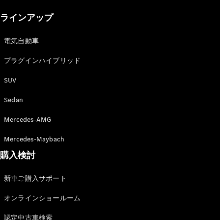
New models
ラインアップ
電気自動車モデル
プラグインハイブリッドモデル
電気自動車
プラグインハイブリッド
Sedan
SUV
Sedan
Mercedes-AMG
All Sedan
Mercedes-Maybach
CLA
購入検討
電気
Sedan
CLA
New
新車ご購入サポート
Sedan
C-Class
オンラインショールーム
Sedan
EQS
電気
認定中古車検索