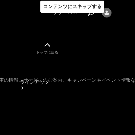
コンテンツにスキップする
プライバシーポリシー
トップに戻る
プライバシ
ーポリシー
古車の情報、サービスのご案内、キャンペーンやイベント情報
ラインアップ
Mercedes-Benz