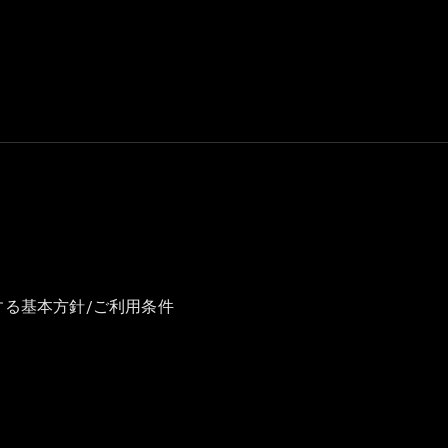
GLS
G-
電気
Class
G-Class
試乗リクエ
スト
オンライン
ショールー
ム
Stationwagon
する基本方針/ご利用条件
All
Stationwagon
CLA
Shooting
New
電気