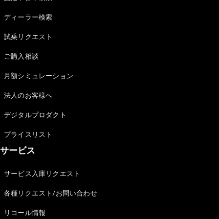
Sedan
E-Class
ディーラー検索
Sedan
S-Class
試乗リクエスト
New
Sedan
S-Class
ご購入相談
Sedan
New
Long
月額シミュレーション
Mercedes-
Maybach
New
法人のお客様へ
S-Class
デジタルプロダクト
試乗リクエ
プライスリスト
スト
サービス
オンライン
ショールー
ム
サービス入庫リクエスト
SUV
各種リクエスト/お問い合わせ
リコール情報