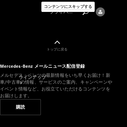
コンテンツにスキップする
プライバシーポリシー
トップに戻る
プライバシ
Mercedes-Benz メールニュース配信登録
ーポリシー
メルセデス・ベンツの最新情報をいち早くお届け！新
ラインアップ
車/中古車の情報、サービスのご案内、キャンペーンや
イベント情報など、お役立ていただけるコンテンツを
お届けします。
購読
Mercedes-Benz