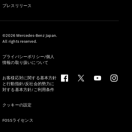
GLS
プレスリリース
G-
電気
Class
G-Class
試乗リクエ
©2026 Mercedes-Benz Japan.
All rights reserved.
スト
オンライン
ショールー
プライバシーポリシー/個人
ム
情報の取り扱いについて
Stationwagon
お客様応対に関する基本方針
と行動指針/反社会的勢力に
対する基本方針/ご利用条件
クッキーの設定
All
Stationwagon
FOSSライセンス
CLA
Shooting
New
電気