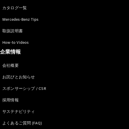
カタログ一覧
Mercedes-Benz Tips
All SUV
EQA
電気
取扱説明書
EQE
電気
SUV
How-to Videos
EQS
電気
企業情報
SUV
Mercedes-
Maybach
電気
会社概要
EQS SUV
GLA
お詫びとお知らせ
GLB
GLC
スポンサーシップ / CSR
GLC Coupé
GLE
採用情報
GLE Coupé
サステナビリティ
GLS
Mercedes-
よくあるご質問 (FAQ)
Maybach