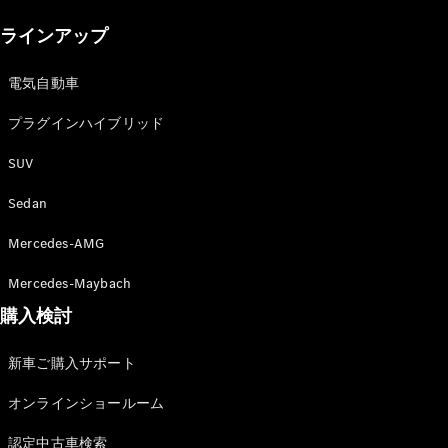
New models
ラインアップ
電気自動車モデル
プラグインハイブリッドモデル
電気自動車
プラグインハイブリッド
Sedan
SUV
Sedan
Mercedes-AMG
All Sedan
Mercedes-Maybach
CLA
購入検討
電気
Sedan
CLA
New
新車ご購入サポート
Sedan
C-Class
オンラインショールーム
Sedan
EQS
電気
認定中古車検索