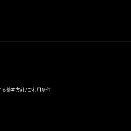
GLS
G-
電気
Class
G-Class
試乗リクエ
スト
オンライン
ショールー
ム
Stationwagon
する基本方針/ご利用条件
All
Stationwagon
CLA
Shooting
New
電気