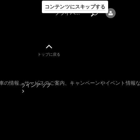
コンテンツにスキップする
プライバシーポリシー
トップに戻る
プライバシ
ーポリシー
古車の情報、サービスのご案内、キャンペーンやイベント情報
ラインアップ
Mercedes-Benz