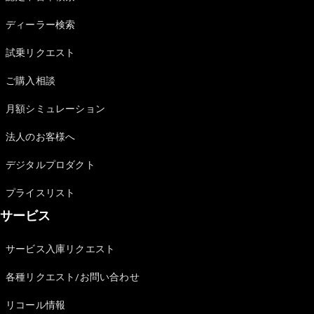
Sedan
E-Class
ディーラー検索
Sedan
S-Class
試乗リクエスト
New
Sedan
S-Class
ご購入相談
Sedan
New
Long
月額シミュレーション
Mercedes-
Maybach
New
法人のお客様へ
S-Class
デジタルプロダクト
試乗リクエ
プライスリスト
スト
サービス
オンライン
ショールー
ム
サービス入庫リクエスト
SUV
各種リクエスト/お問い合わせ
リコール情報