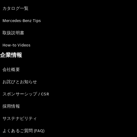
カタログ一覧
Mercedes-Benz Tips
All SUV
EQA
電気
取扱説明書
EQE
電気
SUV
How-to Videos
EQS
電気
企業情報
SUV
Mercedes-
Maybach
電気
会社概要
EQS SUV
GLA
お詫びとお知らせ
GLB
GLC
スポンサーシップ / CSR
GLC Coupé
GLE
採用情報
GLE Coupé
サステナビリティ
GLS
Mercedes-
よくあるご質問 (FAQ)
Maybach