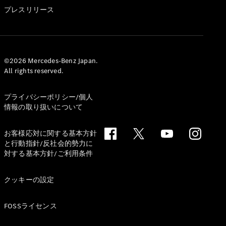
GLS
プレスリリース
G-
電気
Class
G-Class
試乗リクエ
©2026 Mercedes-Benz Japan.
All rights reserved.
スト
オンライン
ショールー
プライバシーポリシー/個人
ム
情報の取り扱いについて
Stationwagon
お客様応対に関する基本方針
と行動指針/反社会的勢力に
対する基本方針/ご利用条件
クッキーの設定
All
Stationwagon
FOSSライセンス
CLA
Shooting
New
電気