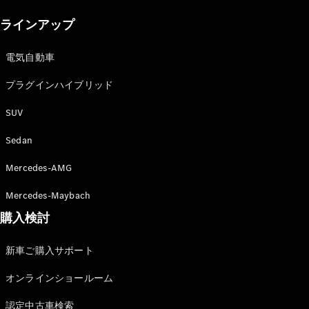
New models
ラインアップ
電気自動車モデル
プラグインハイブリッドモデル
電気自動車
プラグインハイブリッド
Sedan
SUV
Sedan
Mercedes-AMG
All Sedan
Mercedes-Maybach
CLA
購入検討
電気
Sedan
CLA
New
新車ご購入サポート
Sedan
C-Class
オンラインショールーム
Sedan
EQS
電気
認定中古車検索