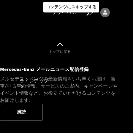
コンテンツにスキップする
プライバシーポリシー
トップに戻る
プライバシ
Mercedes-Benz メールニュース配信登録
ーポリシー
メルセデス・ベンツの最新情報をいち早くお届け！新
ラインアップ
車/中古車の情報、サービスのご案内、キャンペーンや
イベント情報など、お役立ていただけるコンテンツを
お届けします。
購読
Mercedes-Benz