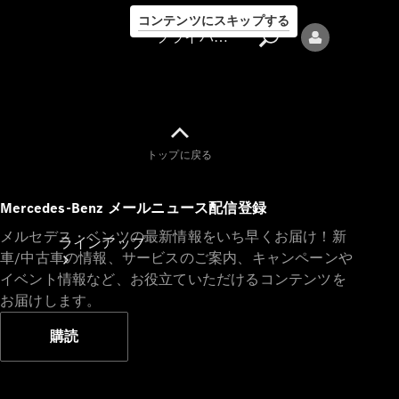
コンテンツにスキップする
プライバシーポリシー
トップに戻る
プライバシ
Mercedes-Benz メールニュース配信登録
ーポリシー
メルセデス・ベンツの最新情報をいち早くお届け！新
ラインアップ
車/中古車の情報、サービスのご案内、キャンペーンや
イベント情報など、お役立ていただけるコンテンツを
お届けします。
購読
Mercedes-Benz