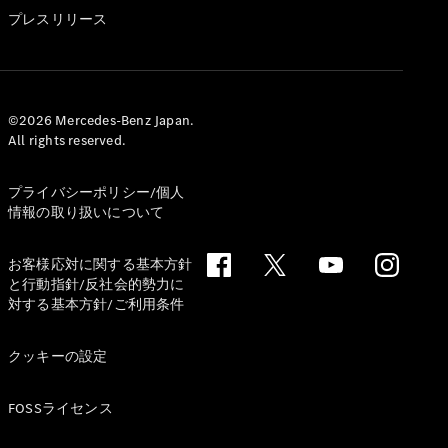
GLS
プレスリリース
G-
電気
Class
G-Class
試乗リクエ
©2026 Mercedes-Benz Japan.
All rights reserved.
スト
オンライン
ショールー
プライバシーポリシー/個人
ム
情報の取り扱いについて
Stationwagon
お客様応対に関する基本方針
と行動指針/反社会的勢力に
対する基本方針/ご利用条件
クッキーの設定
All
Stationwagon
FOSSライセンス
CLA
Shooting
New
電気