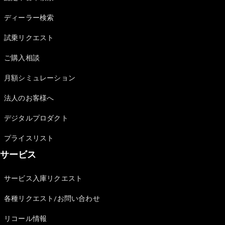
Sedan
E-Class
ディーラー検索
Sedan
S-Class
試乗リクエスト
New
Sedan
S-Class
ご購入相談
Sedan
New
Long
月額シミュレーション
Mercedes-
Maybach
New
法人のお客様へ
S-Class
デジタルプロダクト
試乗リクエ
プライスリスト
スト
サービス
オンライン
ショールー
ム
サービス入庫リクエスト
SUV
各種リクエスト/お問い合わせ
リコール情報