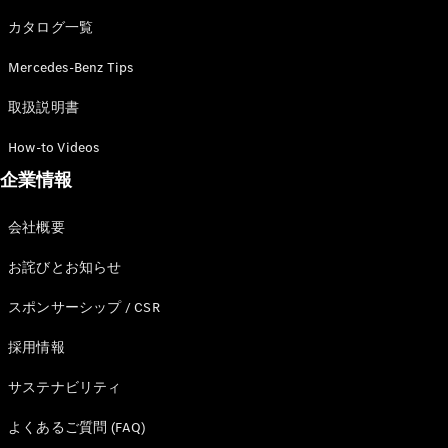
カタログ一覧
Mercedes-Benz Tips
All SUV
EQA
電気
取扱説明書
EQE
電気
SUV
How-to Videos
EQS
電気
企業情報
SUV
Mercedes-
Maybach
電気
会社概要
EQS SUV
GLA
お詫びとお知らせ
GLB
GLC
スポンサーシップ / CSR
GLC Coupé
GLE
採用情報
GLE Coupé
サステナビリティ
GLS
Mercedes-
よくあるご質問 (FAQ)
Maybach