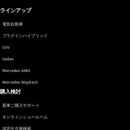
New models
ラインアップ
電気自動車モデル
プラグインハイブリッドモデル
電気自動車
プラグインハイブリッド
Sedan
SUV
Sedan
Mercedes-AMG
All Sedan
Mercedes-Maybach
CLA
購入検討
電気
Sedan
CLA
New
新車ご購入サポート
Sedan
C-Class
オンラインショールーム
Sedan
EQS
電気
認定中古車検索