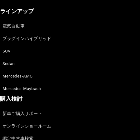
New models
ラインアップ
電気自動車モデル
プラグインハイブリッドモデル
電気自動車
プラグインハイブリッド
Sedan
SUV
Sedan
Mercedes-AMG
All Sedan
Mercedes-Maybach
CLA
購入検討
電気
Sedan
CLA
New
新車ご購入サポート
Sedan
C-Class
オンラインショールーム
Sedan
EQS
電気
認定中古車検索