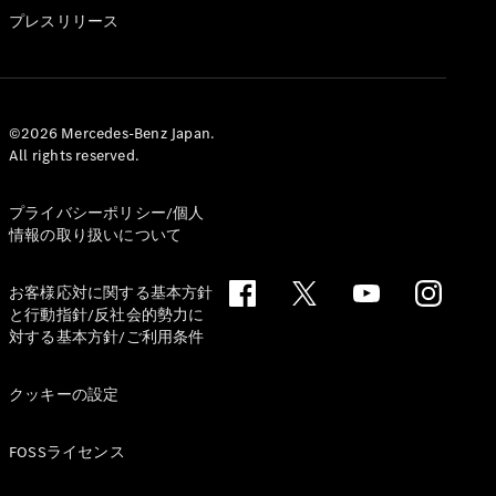
GLS
プレスリリース
G-
電気
Class
G-Class
試乗リクエ
©2026 Mercedes-Benz Japan.
All rights reserved.
スト
オンライン
ショールー
プライバシーポリシー/個人
ム
情報の取り扱いについて
Stationwagon
お客様応対に関する基本方針
と行動指針/反社会的勢力に
対する基本方針/ご利用条件
クッキーの設定
All
Stationwagon
FOSSライセンス
CLA
Shooting
New
電気