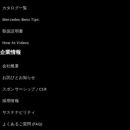
カタログ一覧
Mercedes-Benz Tips
All SUV
EQA
電気
取扱説明書
EQE
電気
SUV
How-to Videos
EQS
電気
企業情報
SUV
Mercedes-
Maybach
電気
会社概要
EQS SUV
GLA
お詫びとお知らせ
GLB
GLC
スポンサーシップ / CSR
GLC Coupé
GLE
採用情報
GLE Coupé
サステナビリティ
GLS
Mercedes-
よくあるご質問 (FAQ)
Maybach