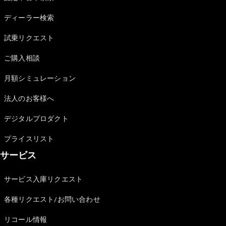
Sedan
E-Class
ディーラー検索
Sedan
S-Class
試乗リクエスト
New
Sedan
S-Class
ご購入相談
Sedan
New
Long
月額シミュレーション
Mercedes-
Maybach
New
法人のお客様へ
S-Class
デジタルプロダクト
試乗リクエ
プライスリスト
スト
サービス
オンライン
ショールー
ム
サービス入庫リクエスト
SUV
各種リクエスト/お問い合わせ
リコール情報