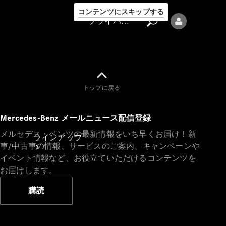
コンテンツにスキップする
プライバシーポリシー
トップに戻る
プライバシ
Mercedes-Benz メールニュース配信登録
ーポリシー
メルセデス・ベンツの最新情報をいち早くお届け！新
ラインアップ
車/中古車の情報、サービスのご案内、キャンペーンや
イベント情報など、お役立ていただけるコンテンツを
お届けします。
購読
Mercedes-Benz