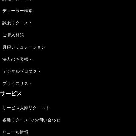
Sedan
E-Class
ディーラー検索
Sedan
S-Class
試乗リクエスト
New
Sedan
S-Class
ご購入相談
Sedan
New
Long
月額シミュレーション
Mercedes-
Maybach
New
法人のお客様へ
S-Class
デジタルプロダクト
試乗リクエ
プライスリスト
スト
サービス
オンライン
ショールー
ム
サービス入庫リクエスト
SUV
各種リクエスト/お問い合わせ
リコール情報