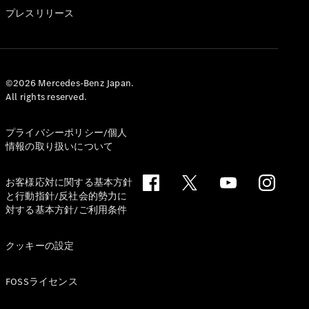
GLS
プレスリリース
G-
電気
Class
G-Class
試乗リクエ
©2026 Mercedes-Benz Japan.
All rights reserved.
スト
オンライン
ショールー
プライバシーポリシー/個人
ム
情報の取り扱いについて
Stationwagon
お客様応対に関する基本方針
と行動指針/反社会的勢力に
対する基本方針/ご利用条件
クッキーの設定
All
Stationwagon
FOSSライセンス
CLA
Shooting
New
電気