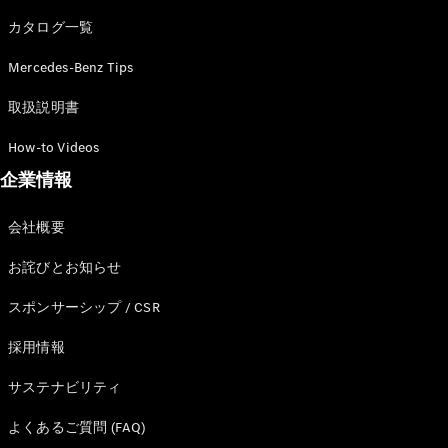
カタログ一覧
Mercedes-Benz Tips
All SUV
EQA
電気
取扱説明書
EQE
電気
SUV
How-to Videos
EQS
電気
企業情報
SUV
Mercedes-
Maybach
電気
会社概要
EQS SUV
GLA
お詫びとお知らせ
GLB
GLC
スポンサーシップ / CSR
GLC Coupé
GLE
採用情報
GLE Coupé
サステナビリティ
GLS
Mercedes-
よくあるご質問 (FAQ)
Maybach