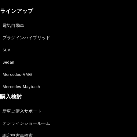
New models
ラインアップ
電気自動車モデル
プラグインハイブリッドモデル
電気自動車
プラグインハイブリッド
Sedan
SUV
Sedan
Mercedes-AMG
All Sedan
Mercedes-Maybach
CLA
購入検討
電気
Sedan
CLA
New
新車ご購入サポート
Sedan
C-Class
オンラインショールーム
Sedan
EQS
電気
認定中古車検索