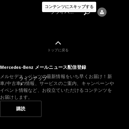
コンテンツにスキップする
プライバシーポリシー
トップに戻る
プライバシ
Mercedes-Benz メールニュース配信登録
ーポリシー
メルセデス・ベンツの最新情報をいち早くお届け！新
ラインアップ
車/中古車の情報、サービスのご案内、キャンペーンや
イベント情報など、お役立ていただけるコンテンツを
お届けします。
購読
Mercedes-Benz