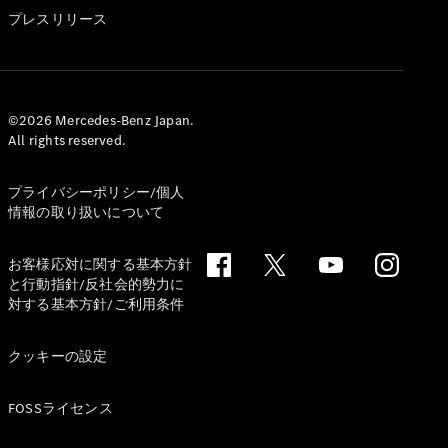
GLS
プレスリリース
G-
電気
Class
G-Class
試乗リクエ
©2026 Mercedes-Benz Japan.
All rights reserved.
スト
オンライン
ショールー
プライバシーポリシー/個人
ム
情報の取り扱いについて
Stationwagon
お客様応対に関する基本方針
と行動指針/反社会的勢力に
対する基本方針/ご利用条件
クッキーの設定
All
Stationwagon
FOSSライセンス
CLA
Shooting
New
電気