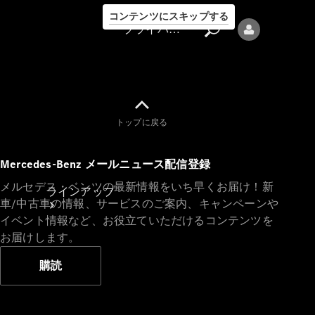
コンテンツにスキップする
プライバシーポリシー
トップに戻る
プライバシ
Mercedes-Benz メールニュース配信登録
ーポリシー
メルセデス・ベンツの最新情報をいち早くお届け！新
ラインアップ
車/中古車の情報、サービスのご案内、キャンペーンや
イベント情報など、お役立ていただけるコンテンツを
お届けします。
購読
Mercedes-Benz