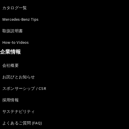
カタログ一覧
Mercedes-Benz Tips
All SUV
EQA
電気
取扱説明書
EQE
電気
SUV
How-to Videos
EQS
電気
企業情報
SUV
Mercedes-
Maybach
電気
会社概要
EQS SUV
GLA
お詫びとお知らせ
GLB
GLC
スポンサーシップ / CSR
GLC Coupé
GLE
採用情報
GLE Coupé
サステナビリティ
GLS
Mercedes-
よくあるご質問 (FAQ)
Maybach