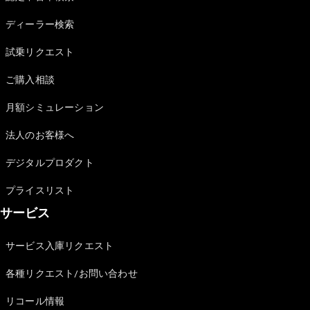
Sedan
E-Class
ディーラー検索
Sedan
S-Class
試乗リクエスト
New
Sedan
S-Class
ご購入相談
Sedan
New
Long
月額シミュレーション
Mercedes-
Maybach
New
法人のお客様へ
S-Class
デジタルプロダクト
試乗リクエ
プライスリスト
スト
サービス
オンライン
ショールー
ム
サービス入庫リクエスト
SUV
各種リクエスト/お問い合わせ
リコール情報