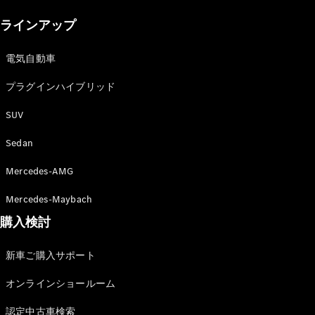
New models
ラインアップ
電気自動車モデル
プラグインハイブリッドモデル
電気自動車
プラグインハイブリッド
Sedan
SUV
Sedan
Mercedes-AMG
All Sedan
Mercedes-Maybach
CLA
購入検討
電気
Sedan
CLA
New
新車ご購入サポート
Sedan
C-Class
オンラインショールーム
Sedan
EQS
電気
認定中古車検索