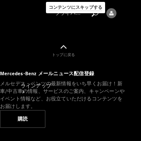
コンテンツにスキップする
プライバシーポリシー
トップに戻る
プライバシ
Mercedes-Benz メールニュース配信登録
ーポリシー
メルセデス・ベンツの最新情報をいち早くお届け！新
ラインアップ
車/中古車の情報、サービスのご案内、キャンペーンや
イベント情報など、お役立ていただけるコンテンツを
お届けします。
購読
Mercedes-Benz