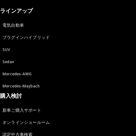
New models
ラインアップ
電気自動車モデル
プラグインハイブリッドモデル
電気自動車
プラグインハイブリッド
Sedan
SUV
Sedan
Mercedes-AMG
All Sedan
Mercedes-Maybach
CLA
購入検討
電気
Sedan
CLA
New
新車ご購入サポート
Sedan
C-Class
オンラインショールーム
Sedan
EQS
電気
認定中古車検索