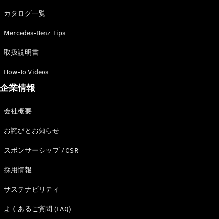
カタログ一覧
Mercedes-Benz Tips
All SUV
EQA
電気
取扱説明書
EQE
電気
SUV
How-to Videos
EQS
電気
企業情報
SUV
Mercedes-
Maybach
電気
会社概要
EQS SUV
GLA
お詫びとお知らせ
GLB
GLC
スポンサーシップ / CSR
GLC Coupé
GLE
採用情報
GLE Coupé
サステナビリティ
GLS
Mercedes-
よくあるご質問 (FAQ)
Maybach