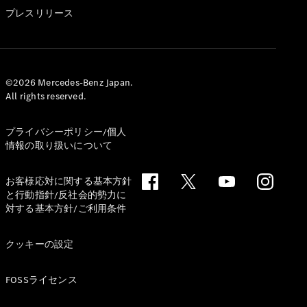
GLS
プレスリリース
G-
電気
Class
G-Class
試乗リクエ
©2026 Mercedes-Benz Japan.
All rights reserved.
スト
オンライン
ショールー
プライバシーポリシー/個人
ム
情報の取り扱いについて
Stationwagon
お客様応対に関する基本方針
と行動指針/反社会的勢力に
対する基本方針/ご利用条件
クッキーの設定
All
Stationwagon
FOSSライセンス
CLA
Shooting
New
電気