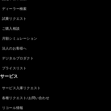
Sedan
E-Class
ディーラー検索
Sedan
S-Class
試乗リクエスト
New
Sedan
S-Class
ご購入相談
Sedan
New
Long
月額シミュレーション
Mercedes-
Maybach
New
法人のお客様へ
S-Class
デジタルプロダクト
試乗リクエ
プライスリスト
スト
サービス
オンライン
ショールー
ム
サービス入庫リクエスト
SUV
各種リクエスト/お問い合わせ
リコール情報