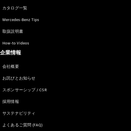
カタログ一覧
Mercedes-Benz Tips
All SUV
EQA
電気
取扱説明書
EQE
電気
SUV
How-to Videos
EQS
電気
企業情報
SUV
Mercedes-
Maybach
電気
会社概要
EQS SUV
GLA
お詫びとお知らせ
GLB
GLC
スポンサーシップ / CSR
GLC Coupé
GLE
採用情報
GLE Coupé
サステナビリティ
GLS
Mercedes-
よくあるご質問 (FAQ)
Maybach