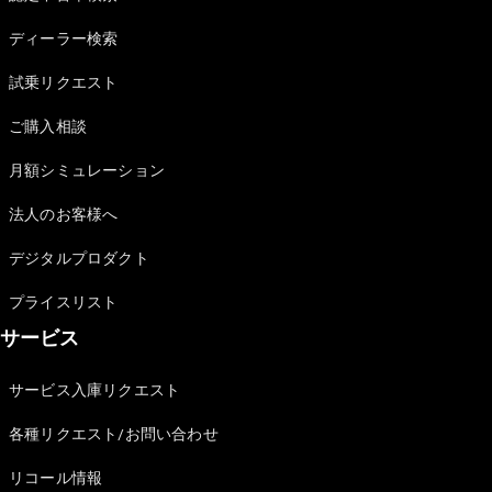
Sedan
E-Class
ディーラー検索
Sedan
S-Class
試乗リクエスト
New
Sedan
S-Class
ご購入相談
Sedan
New
Long
月額シミュレーション
Mercedes-
Maybach
New
法人のお客様へ
S-Class
デジタルプロダクト
試乗リクエ
プライスリスト
スト
サービス
オンライン
ショールー
ム
サービス入庫リクエスト
SUV
各種リクエスト/お問い合わせ
リコール情報