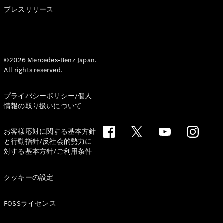
GLS
プレスリリース
G-
電気
Class
G-Class
試乗リクエ
©2026 Mercedes-Benz Japan.
All rights reserved.
スト
オンライン
ショールー
プライバシーポリシー/個人
ム
情報の取り扱いについて
Stationwagon
お客様応対に関する基本方針
と行動指針/反社会的勢力に
対する基本方針/ご利用条件
クッキーの設定
All
Stationwagon
FOSSライセンス
CLA
Shooting
New
電気