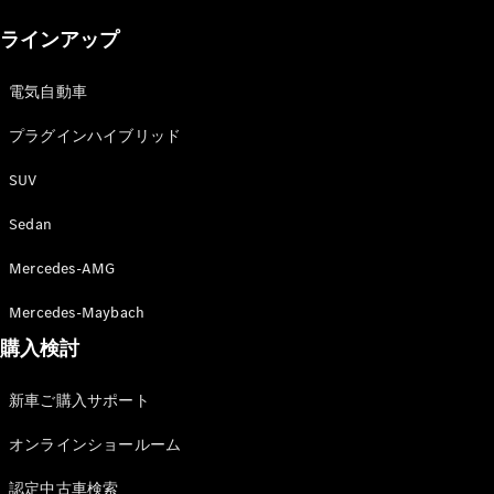
New models
ラインアップ
電気自動車モデル
プラグインハイブリッドモデル
電気自動車
プラグインハイブリッド
Sedan
SUV
Sedan
Mercedes-AMG
All Sedan
Mercedes-Maybach
CLA
購入検討
電気
Sedan
CLA
New
新車ご購入サポート
Sedan
C-Class
オンラインショールーム
Sedan
EQS
電気
認定中古車検索