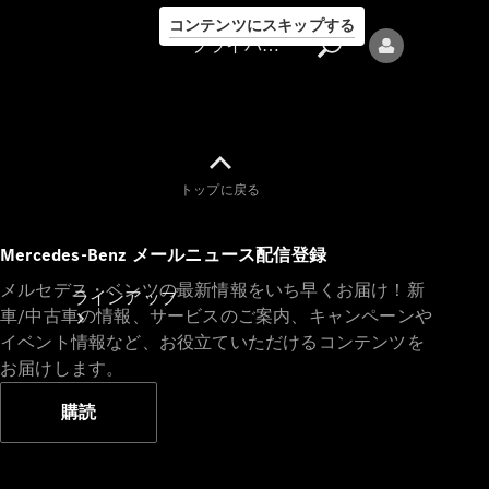
コンテンツにスキップする
プライバシーポリシー
トップに戻る
プライバシ
Mercedes-Benz メールニュース配信登録
ーポリシー
メルセデス・ベンツの最新情報をいち早くお届け！新
ラインアップ
車/中古車の情報、サービスのご案内、キャンペーンや
イベント情報など、お役立ていただけるコンテンツを
お届けします。
購読
Mercedes-Benz