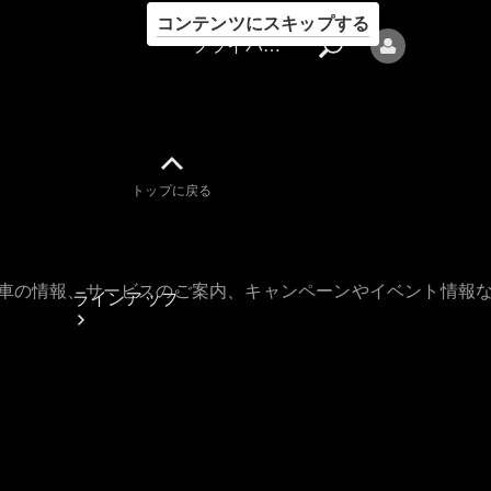
コンテンツにスキップする
プライバシーポリシー
トップに戻る
プライバシ
ーポリシー
古車の情報、サービスのご案内、キャンペーンやイベント情報
ラインアップ
Mercedes-Benz