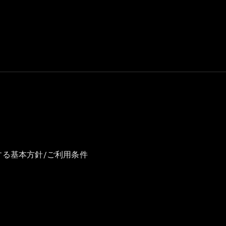
GLS
G-
電気
Class
G-Class
試乗リクエ
スト
オンライン
ショールー
ム
Stationwagon
する基本方針/ご利用条件
All
Stationwagon
CLA
Shooting
New
電気