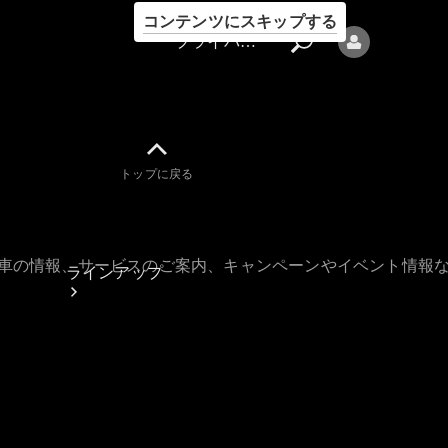
コンテンツにスキップする
プライバシーポリシー
トップに戻る
プライバシ
ーポリシー
古車の情報、サービスのご案内、キャンペーンやイベント情報
ラインアップ
Mercedes-Benz