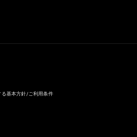
GLS
G-
電気
Class
G-Class
試乗リクエ
スト
オンライン
ショールー
ム
Stationwagon
する基本方針/ご利用条件
All
Stationwagon
CLA
Shooting
New
電気