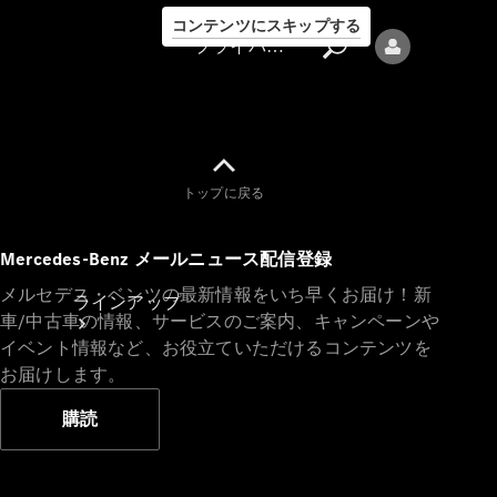
コンテンツにスキップする
プライバシーポリシー
トップに戻る
プライバシ
Mercedes-Benz メールニュース配信登録
ーポリシー
メルセデス・ベンツの最新情報をいち早くお届け！新
ラインアップ
車/中古車の情報、サービスのご案内、キャンペーンや
イベント情報など、お役立ていただけるコンテンツを
お届けします。
購読
Mercedes-Benz