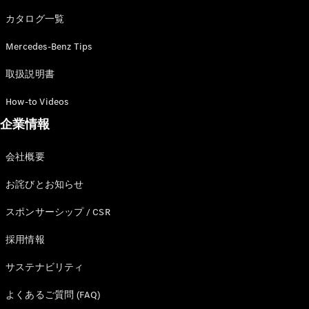
カタログ一覧
Mercedes-Benz Tips
All SUV
EQA
電気
取扱説明書
EQE
電気
SUV
How-to Videos
EQS
電気
企業情報
SUV
Mercedes-
Maybach
電気
会社概要
EQS SUV
GLA
お詫びとお知らせ
GLB
GLC
スポンサーシップ / CSR
GLC Coupé
GLE
採用情報
GLE Coupé
サステナビリティ
GLS
Mercedes-
よくあるご質問 (FAQ)
Maybach