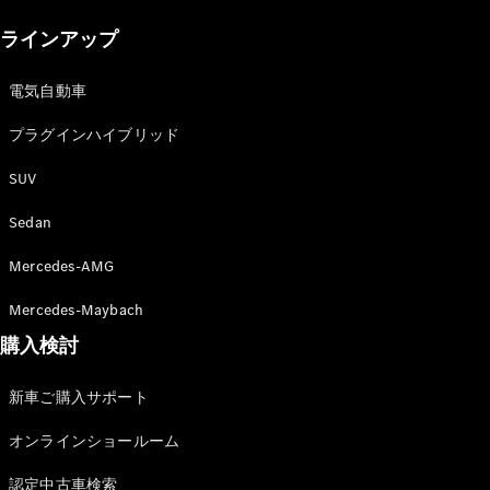
New models
ラインアップ
電気自動車モデル
プラグインハイブリッドモデル
電気自動車
プラグインハイブリッド
Sedan
SUV
Sedan
Mercedes-AMG
All Sedan
Mercedes-Maybach
CLA
購入検討
電気
Sedan
CLA
New
新車ご購入サポート
Sedan
C-Class
オンラインショールーム
Sedan
EQS
電気
認定中古車検索