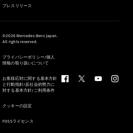
GLS
プレスリリース
G-
電気
Class
G-Class
試乗リクエ
©2026 Mercedes-Benz Japan.
All rights reserved.
スト
オンライン
ショールー
プライバシーポリシー/個人
ム
情報の取り扱いについて
Stationwagon
お客様応対に関する基本方針
と行動指針/反社会的勢力に
対する基本方針/ご利用条件
クッキーの設定
All
Stationwagon
FOSSライセンス
CLA
Shooting
New
電気