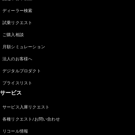
Sedan
E-Class
ディーラー検索
Sedan
S-Class
試乗リクエスト
New
Sedan
S-Class
ご購入相談
Sedan
New
Long
月額シミュレーション
Mercedes-
Maybach
New
法人のお客様へ
S-Class
デジタルプロダクト
試乗リクエ
プライスリスト
スト
サービス
オンライン
ショールー
ム
サービス入庫リクエスト
SUV
各種リクエスト/お問い合わせ
リコール情報