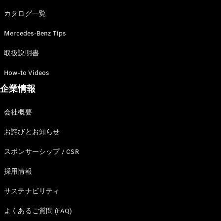
カタログ一覧
Mercedes-Benz Tips
All SUV
EQA
電気
取扱説明書
EQE
電気
SUV
How-to Videos
EQS
電気
企業情報
SUV
Mercedes-
Maybach
電気
会社概要
EQS SUV
GLA
お詫びとお知らせ
GLB
GLC
スポンサーシップ / CSR
GLC Coupé
GLE
採用情報
GLE Coupé
サステナビリティ
GLS
Mercedes-
よくあるご質問 (FAQ)
Maybach