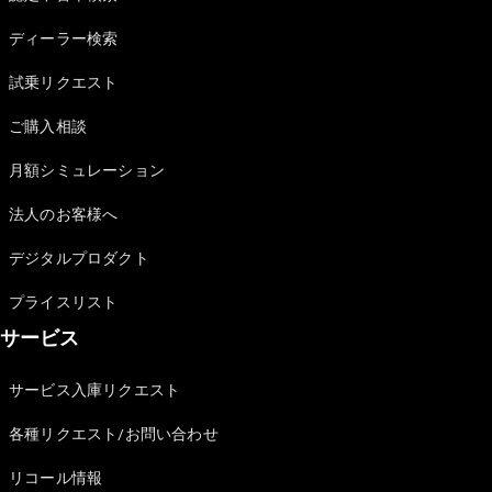
Sedan
E-Class
ディーラー検索
Sedan
S-Class
試乗リクエスト
New
Sedan
S-Class
ご購入相談
Sedan
New
Long
月額シミュレーション
Mercedes-
Maybach
New
法人のお客様へ
S-Class
デジタルプロダクト
試乗リクエ
プライスリスト
スト
サービス
オンライン
ショールー
ム
サービス入庫リクエスト
SUV
各種リクエスト/お問い合わせ
リコール情報