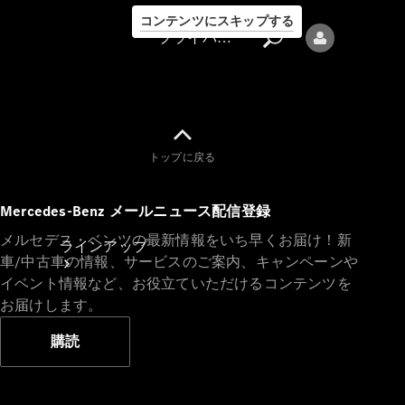
コンテンツにスキップする
プライバシーポリシー
トップに戻る
プライバシ
Mercedes-Benz メールニュース配信登録
ーポリシー
メルセデス・ベンツの最新情報をいち早くお届け！新
ラインアップ
車/中古車の情報、サービスのご案内、キャンペーンや
イベント情報など、お役立ていただけるコンテンツを
お届けします。
購読
Mercedes-Benz