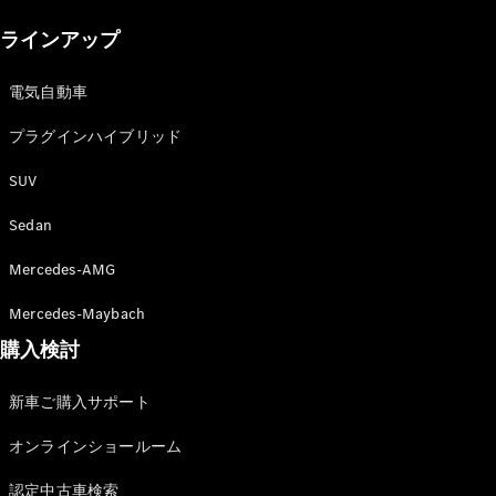
New models
ラインアップ
電気自動車モデル
プラグインハイブリッドモデル
電気自動車
プラグインハイブリッド
Sedan
SUV
Sedan
Mercedes-AMG
All Sedan
Mercedes-Maybach
CLA
購入検討
電気
Sedan
CLA
New
新車ご購入サポート
Sedan
C-Class
オンラインショールーム
Sedan
EQS
電気
認定中古車検索