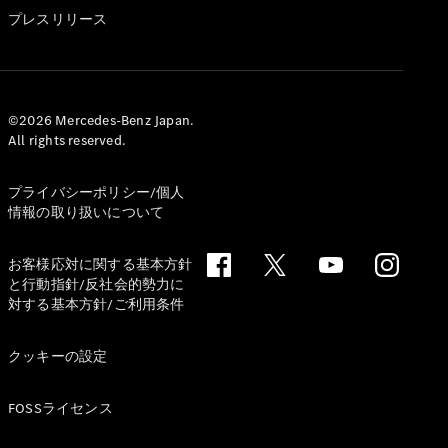
GLS
プレスリリース
G-
電気
Class
G-Class
試乗リクエ
©2026 Mercedes-Benz Japan.
All rights reserved.
スト
オンライン
ショールー
プライバシーポリシー/個人
ム
情報の取り扱いについて
Stationwagon
お客様応対に関する基本方針
と行動指針/反社会的勢力に
対する基本方針/ご利用条件
クッキーの設定
All
Stationwagon
FOSSライセンス
CLA
Shooting
New
電気